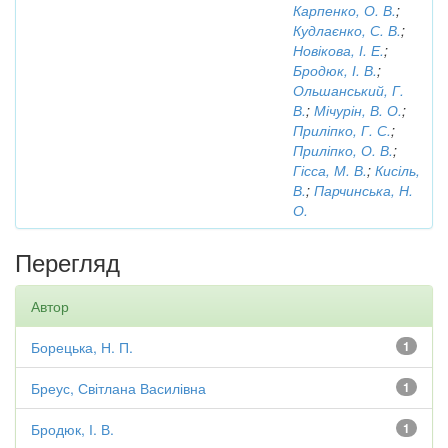
Карпенко, О. В.
;
Кудлаєнко, С. В.
;
Новікова, І. Е.
;
Бродюк, І. В.
;
Ольшанський, Г.
В.
;
Мічурін, В. О.
;
Приліпко, Г. С.
;
Приліпко, О. В.
;
Гісса, М. В.
;
Кисіль,
В.
;
Парчинська, Н.
О.
Перегляд
Автор
Борецька, Н. П.
1
Бреус, Світлана Василівна
1
Бродюк, І. В.
1