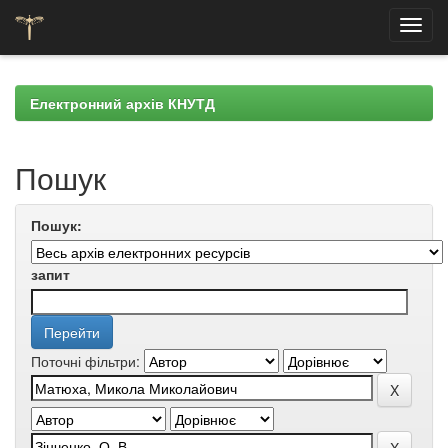
Skip
navigation
Електронний архів КНУТД
Пошук
Пошук:
запит
Поточні фільтри: