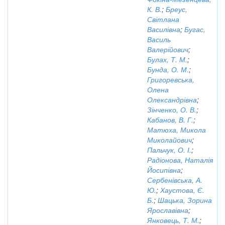
К. В.
;
Бреус,
Світлана
Василівна
;
Бугас,
Василь
Валерійович
;
Булах, Т. М.
;
Бунда, О. М.
;
Григоревська,
Олена
Олександрівна
;
Зінченко, О. В.
;
Кабанов, В. Г.
;
Матюха, Микола
Миколайович
;
Пальчук, О. І.
;
Радіонова, Наталія
Йосипівна
;
Сербенівська, А.
Ю.
;
Хаустова, Є.
Б.
;
Шацька, Зорина
Ярославівна
;
Янковець, Т. М.
;