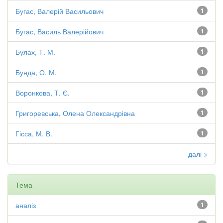
Бугас, Валерій Васильович
1
Бугас, Василь Валерійович
1
Булах, Т. М.
1
Бунда, О. М.
1
Воронкова, Т. Є.
1
Григоревська, Олена Олександрівна
1
Гісса, М. В.
1
далі >
Тема
аналіз
1