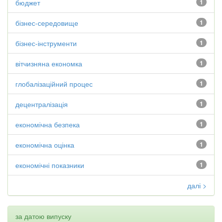
бюджет
1
бізнес-середовище
1
бізнес-інструменти
1
вітчизняна економка
1
глобалізаційний процес
1
децентралізація
1
економічна безпека
1
економічна оцінка
1
економічні показники
1
далі >
за датою випуску