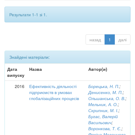
Результати 1-1 зі 1.
назад
1
далі
Знайдені матеріали:
Дата
Назва
Автор(и)
випуску
2016
Ефективність діяльності
Борецька, Н. П.
;
підприємств в умовах
Денисенко, М. П.
;
глобалізаційних процесів
Ольшанська, О. В.
;
Мельник, А. О.
;
Скрипник, М. І.
;
Бугас, Валерій
Васильович
;
Воронкова, Т. Є.
;
Фокіна-Мезенцева,