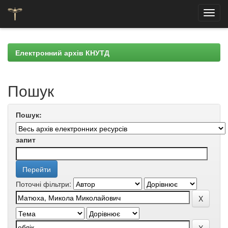
Skip
navigation
Електронний архів КНУТД
Пошук
Пошук:
запит
Поточні фільтри: