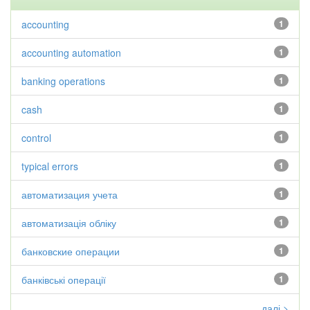
accounting
1
accounting automation
1
banking operations
1
cash
1
control
1
typical errors
1
автоматизация учета
1
автоматизація обліку
1
банковские операции
1
банківські операції
1
далі >