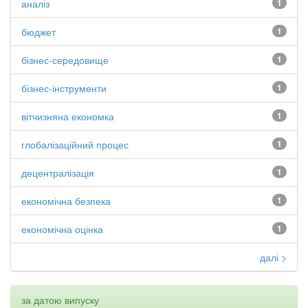
аналіз
1
бюджет
1
бізнес-середовище
1
бізнес-інструменти
1
вітчизняна економка
1
глобалізаційний процес
1
децентралізація
1
економічна безпека
1
економічна оцінка
1
далі >
за датою випуску