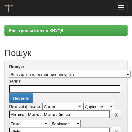
Skip
navigation
Електронний архів КНУТД
Пошук
Пошук:
запит
Поточні фільтри: