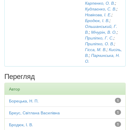
Карпенко, О. В.
;
Кудлаєнко, С. В.
;
Новікова, І. Е.
;
Бродюк, І. В.
;
Ольшанський, Г.
В.
;
Мічурін, В. О.
;
Приліпко, Г. С.
;
Приліпко, О. В.
;
Гісса, М. В.
;
Кисіль,
В.
;
Парчинська, Н.
О.
Перегляд
Автор
Борецька, Н. П.
1
Бреус, Світлана Василівна
1
Бродюк, І. В.
1