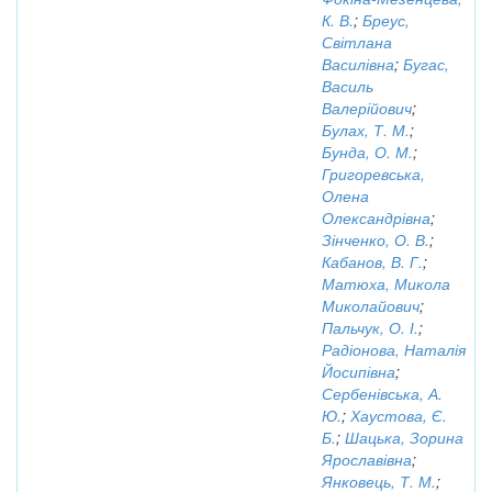
К. В.
;
Бреус,
Світлана
Василівна
;
Бугас,
Василь
Валерійович
;
Булах, Т. М.
;
Бунда, О. М.
;
Григоревська,
Олена
Олександрівна
;
Зінченко, О. В.
;
Кабанов, В. Г.
;
Матюха, Микола
Миколайович
;
Пальчук, О. І.
;
Радіонова, Наталія
Йосипівна
;
Сербенівська, А.
Ю.
;
Хаустова, Є.
Б.
;
Шацька, Зорина
Ярославівна
;
Янковець, Т. М.
;