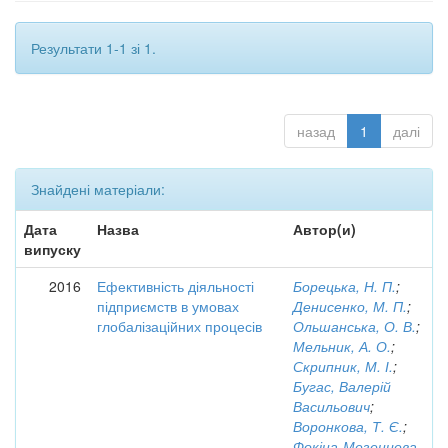
Результати 1-1 зі 1.
назад
1
далі
Знайдені матеріали:
Дата
Назва
Автор(и)
випуску
2016
Ефективність діяльності
Борецька, Н. П.
;
підприємств в умовах
Денисенко, М. П.
;
глобалізаційних процесів
Ольшанська, О. В.
;
Мельник, А. О.
;
Скрипник, М. І.
;
Бугас, Валерій
Васильович
;
Воронкова, Т. Є.
;
Фокіна-Мезенцева,