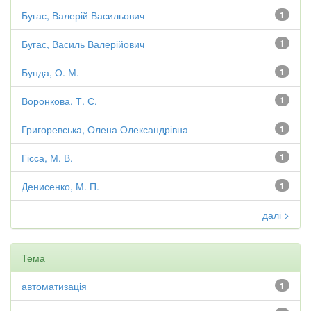
Бугас, Валерій Васильович
1
Бугас, Василь Валерійович
1
Бунда, О. М.
1
Воронкова, Т. Є.
1
Григоревська, Олена Олександрівна
1
Гісса, М. В.
1
Денисенко, М. П.
1
далі >
Тема
автоматизація
1