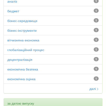
аналіз
1
бюджет
1
бізнес-середовище
1
бізнес-інструменти
1
вітчизняна економка
1
глобалізаційний процес
1
децентралізація
1
економічна безпека
1
економічна оцінка
1
далі >
за датою випуску