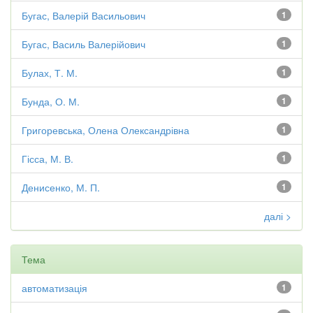
Бугас, Валерій Васильович
1
Бугас, Василь Валерійович
1
Булах, Т. М.
1
Бунда, О. М.
1
Григоревська, Олена Олександрівна
1
Гісса, М. В.
1
Денисенко, М. П.
1
далі >
Тема
автоматизація
1