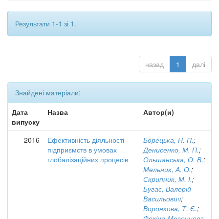
Результати 1-1 зі 1.
назад
1
далі
Знайдені матеріали:
Дата
Назва
Автор(и)
випуску
2016
Ефективність діяльності
Борецька, Н. П.
;
підприємств в умовах
Денисенко, М. П.
;
глобалізаційних процесів
Ольшанська, О. В.
;
Мельник, А. О.
;
Скрипник, М. І.
;
Бугас, Валерій
Васильович
;
Воронкова, Т. Є.
;
Фокіна-Мезенцева,