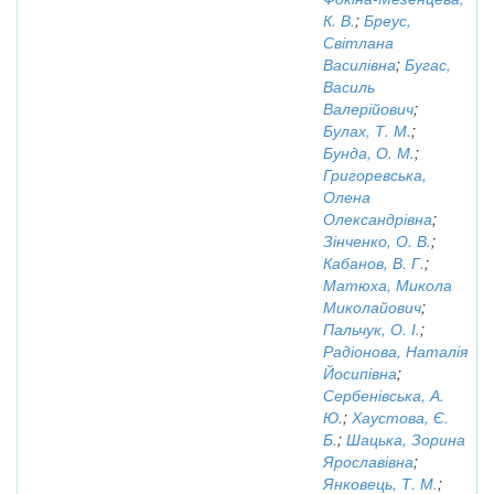
К. В.
;
Бреус,
Світлана
Василівна
;
Бугас,
Василь
Валерійович
;
Булах, Т. М.
;
Бунда, О. М.
;
Григоревська,
Олена
Олександрівна
;
Зінченко, О. В.
;
Кабанов, В. Г.
;
Матюха, Микола
Миколайович
;
Пальчук, О. І.
;
Радіонова, Наталія
Йосипівна
;
Сербенівська, А.
Ю.
;
Хаустова, Є.
Б.
;
Шацька, Зорина
Ярославівна
;
Янковець, Т. М.
;