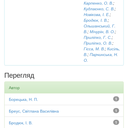
Карпенко, О. В.
;
Кудлаєнко, С. В.
;
Новікова, І. Е.
;
Бродюк, І. В.
;
Ольшанський, Г.
В.
;
Мічурін, В. О.
;
Приліпко, Г. С.
;
Приліпко, О. В.
;
Гісса, М. В.
;
Кисіль,
В.
;
Парчинська, Н.
О.
Перегляд
Автор
Борецька, Н. П.
1
Бреус, Світлана Василівна
1
Бродюк, І. В.
1