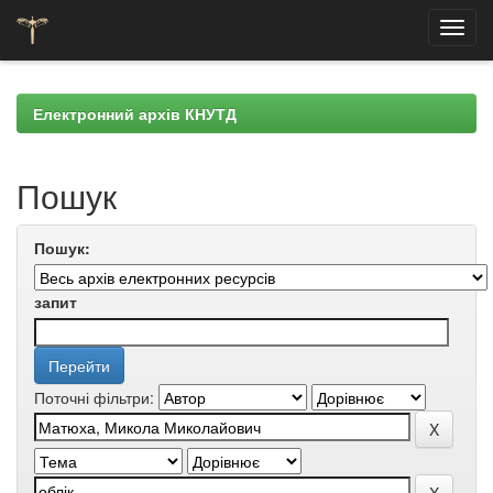
Skip
navigation
Електронний архів КНУТД
Пошук
Пошук:
запит
Поточні фільтри: