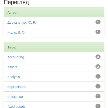
Перегляд
Автор
Деркаченко, Ю. Р.
1
Жуль, В. О.
1
Тема
accounting
2
assets
2
analysis
1
depreciation
1
enterprise
1
fixed assets
1