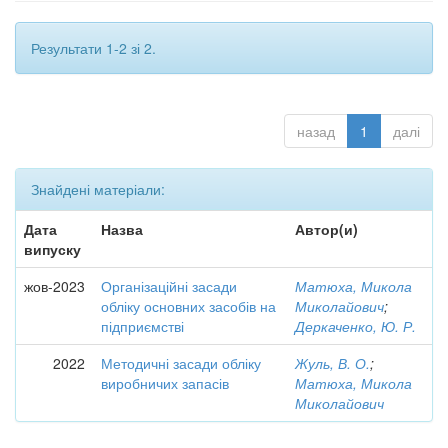
Результати 1-2 зі 2.
назад
1
далі
Знайдені матеріали:
Дата
Назва
Автор(и)
випуску
жов-2023
Організаційні засади
Матюха, Микола
обліку основних засобів на
Миколайович
;
підприємстві
Деркаченко, Ю. Р.
2022
Методичні засади обліку
Жуль, В. О.
;
виробничих запасів
Матюха, Микола
Миколайович