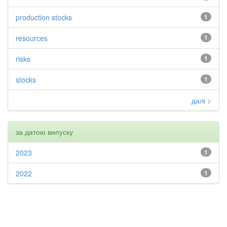
production stocks
1
resources
1
risks
1
stocks
1
далі >
за датою випуску
2023
1
2022
1