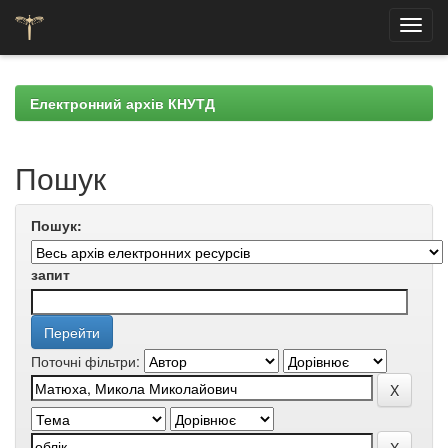
Skip
navigation
Електронний архів КНУТД
Пошук
Пошук:
запит
Поточні фільтри: