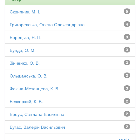
Скрипник, М. І.
5
Григоревська, Олена Олександрівна
4
Борецька, Н. П.
3
Бунда, О. М.
3
Зінченко, О. В.
3
Ольшанська, О. В.
3
Фокіна-Мезенцева, К. В.
3
Безверхий, К. В.
2
Бреус, Світлана Василівна
2
Бугас, Валерій Васильович
2
далі >