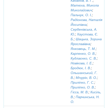
Кабанов, В. Г.
;
Матюха, Микола
Миколайович
;
Пальчук, О. І.
;
Радіонова, Наталія
Йосипівна
;
Сербенівська, А.
Ю.
;
Хаустова, Є.
Б.
;
Шацька, Зорина
Ярославівна
;
Янковець, Т. М.
;
Карпенко, О. В.
;
Кудлаєнко, С. В.
;
Новікова, І. Е.
;
Бродюк, І. В.
;
Ольшанський, Г.
В.
;
Мічурін, В. О.
;
Приліпко, Г. С.
;
Приліпко, О. В.
;
Гісса, М. В.
;
Кисіль,
В.
;
Парчинська, Н.
О.