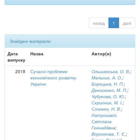
назад
1
далі
Знайдені матеріали:
Дата
Назва
Автор(и)
випуску
2018
Сучасні проблеми
Ольшанська, О. В.
;
економічного розвитку
Мельник, А. О.
;
України
Борецька, Н. П.
;
Денисенко, М. П.
;
Чубукова, О. Ю.
;
Скрипник, М. І.
;
Стежко, Н. В.
;
Натрошвілі,
Світлана
Геннадіївна
;
Воронкова, Т. Є.
;