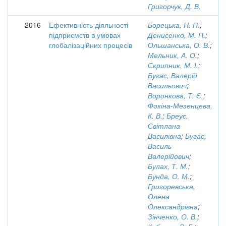
Григорчук, Д. В.
2016
Ефективність діяльності
Борецька, Н. П.
;
підприємств в умовах
Денисенко, М. П.
;
глобалізаційних процесів
Ольшанська, О. В.
;
Мельник, А. О.
;
Скрипник, М. І.
;
Бугас, Валерій
Васильович
;
Воронкова, Т. Є.
;
Фокіна-Мезенцева,
К. В.
;
Бреус,
Світлана
Василівна
;
Бугас,
Василь
Валерійович
;
Булах, Т. М.
;
Бунда, О. М.
;
Григоревська,
Олена
Олександрівна
;
Зінченко, О. В.
;