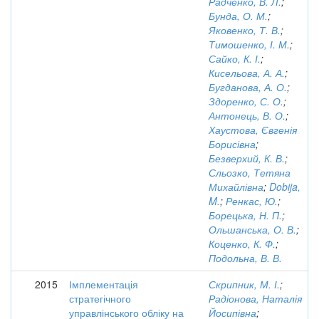
Радченко, В. Л.
;
Бунда, О. М.
;
Яковенко, Т. В.
;
Тимошенко, І. М.
;
Сайко, К. І.
;
Кисельова, А. А.
;
Бугданова, А. О.
;
Здоренко, С. О.
;
Антонець, В. О.
;
Хаустова, Євгенія
Борисівна
;
Безверхий, К. В.
;
Сльозко, Тетяна
Михайлівна
;
Dobija,
M.
;
Ренкас, Ю.
;
Борецька, Н. П.
;
Ольшанська, О. В.
;
Коценко, К. Ф.
;
Подольна, В. В.
2015
Імплементація
Скрипник, М. І.
;
стратегічного
Радіонова, Наталія
управлінського обліку на
Йосипівна
;