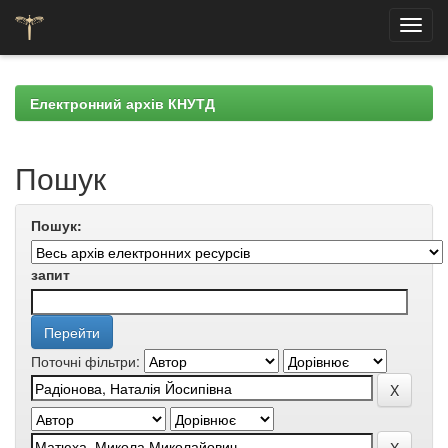
Skip
navigation
Електронний архів КНУТД
Пошук
Пошук:
запит
Поточні фільтри: