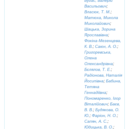
Бугас, Валерій
Васильович
;
Власюк, Т. М.
;
Матюха, Микола
Миколайович
;
Шацька, Зорина
Ярославівна
;
Фокіна-Мезенцева,
К. В.
;
Саюн, А. О.
;
Григоревська,
Олена
Олександрівна
;
Бєлялов, Т. Е.
;
Радіонова, Наталія
Йосипівна
;
Бабина,
Тетяна
Геннадіївна
;
Пономаренко, Ігор
Віталійович
;
Баєв,
В. В.
;
Будякова, О.
Ю.
;
Фаріон, Н. О.
;
Сапян, А. С.
;
Юдицька, В. О.
;