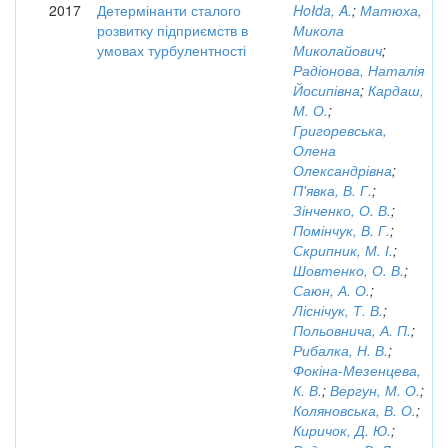
2017
Детермінанти сталого
Hołda, A.
;
Матюха,
розвитку підприємств в
Микола
умовах турбулентності
Миколайович
;
Радіонова, Наталія
Йосипівна
;
Кардаш,
М. О.
;
Григоревська,
Олена
Олександрівна
;
П'явка, В. Г.
;
Зінченко, О. В.
;
Помінчук, В. Г.
;
Скрипник, М. І.
;
Шовтенко, О. В.
;
Саюн, А. О.
;
Ліснічук, Т. В.
;
Польовнича, А. П.
;
Рибалка, Н. В.
;
Фокіна-Мезенцева,
К. В.
;
Вергун, М. О.
;
Коляновська, В. О.
;
Киричок, Д. Ю.
;