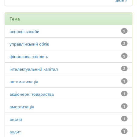
Тема
основні засоби
2
управлінський облік
2
фінансова звітність
2
інтелектуальний капітал
2
автоматизація
1
акціонерні товариства
1
амортизація
1
аналіз
1
аудит
1