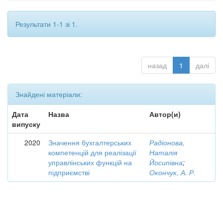
Результати 1-1 зі 1.
назад
1
далі
Знайдені матеріали:
Дата
Назва
Автор(и)
випуску
2020
Значення бухгалтерських
Радіонова,
компетенцій для реалізації
Наталія
управлінських функцій на
Йосипівна
;
підприємстві
Окончук, А. Р.