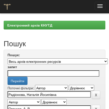
Skip
navigation
Електронний архів КНУТД
Пошук
Пошук:
запит
Поточні фільтри: