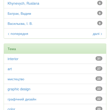
Khynevych, Ruslana
6
Батрак, Вадим
6
Васильєва, І. В.
6
< попередня
далі >
Тема
interior
31
art
27
мистецтво
25
graphic design
23
графічний дизайн
22
color
20