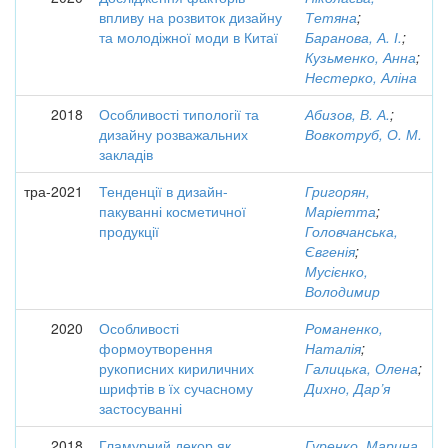
впливу на розвиток дизайну
Тетяна
;
та молодіжної моди в Китаї
Баранова, А. І.
;
Кузьменко, Анна
;
Нестерко, Аліна
2018
Особливості типології та
Абизов, В. А.
;
дизайну розважальних
Вовкотруб, О. М.
закладів
тра-2021
Тенденції в дизайн-
Григорян,
пакуванні косметичної
Маріетта
;
продукції
Головчанська,
Євгенія
;
Мусієнко,
Володимир
2020
Особливості
Романенко,
формоутворення
Наталія
;
рукописних кириличних
Галицька, Олена
;
шрифтів в їх сучасному
Дихно, Дар’я
застосуванні
2018
Гламурний декор як
Гуренко, Марина