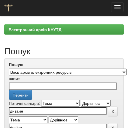
Skip
navigation
Електронний архів КНУТД
Пошук
Пошук:
запит
Поточні фільтри: