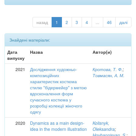
назад
1
2
3
4
...
46
далі
Знайдені матеріали:
Дата
Назва
Автор(и)
випуску
2021
Дослідження художньо-
Кротова, Т. Ф.
;
композиційних
Товмасян, А. М.
характеристик костюма
стилю "бідермейєр" з метою
вдосконалення форм
сучасного костюма у
розробці колекції жіночого
одягу
2020
Dynamics as a main design-
Kolisnyk,
idea in the modern illustration
Oleksandra
;
Hovhannisyan, S.
;