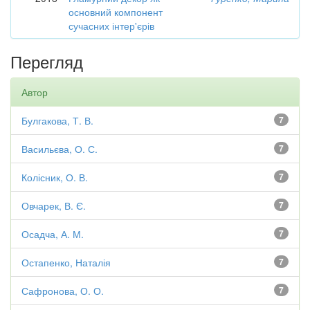
основний компонент
сучасних інтер'єрів
Перегляд
Автор
Булгакова, Т. В.
7
Васильєва, О. С.
7
Колісник, О. В.
7
Овчарек, В. Є.
7
Осадча, А. М.
7
Остапенко, Наталія
7
Сафронова, О. О.
7