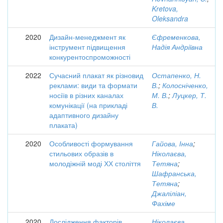
Kretova,
Oleksandra
2020
Дизайн-менеджмент як
Єфременкова,
інструмент підвищення
Надія Андріївна
конкурентоспроможності
2022
Сучасний плакат як різновид
Остапенко, Н.
реклами: види та формати
В.
;
Колосніченко,
носіїв в різних каналах
М. В.
;
Луцкер, Т.
комунікації (на прикладі
В.
адаптивного дизайну
плаката)
2020
Особливості формування
Гайова, Інна
;
стильових образів в
Ніколаєва,
молодіжній моді ХХ століття
Тетяна
;
Шафранська,
Тетяна
;
Джаліліан,
Фахіме
2020
Дослідження факторів
Ніколаєва,