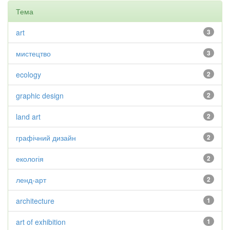
Тема
art
3
мистецтво
3
ecology
2
graphic design
2
land art
2
графічний дизайн
2
екологія
2
ленд-арт
2
architecture
1
art of exhibition
1