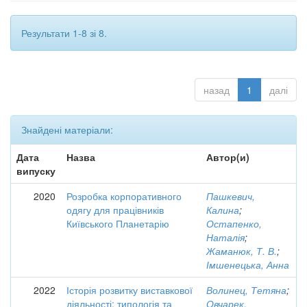
Результати 1-8 зі 8.
назад
1
далі
Знайдені матеріали:
Дата
Назва
Автор(и)
випуску
2020
Розробка корпоративного
Пашкевич,
одягу для працівників
Калина
;
Київського Планетарію
Остапенко,
Наталія
;
Жаманюк, Т. В.
;
Імшенецька, Анна
2022
Історія розвитку виставкової
Волинец, Тетяна
;
діяльності: типологія та
Овчарек,