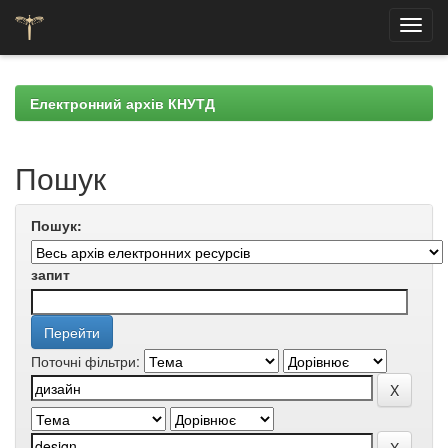
Skip
navigation
Електронний архів КНУТД
Пошук
Пошук:
запит
Поточні фільтри: