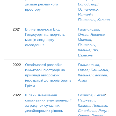
дизайн рекламного
Володимир
;
простору
Остапенко,
Наталія
;
Пашкевич, Калина
2021
Вплив творчості Енді
Гальчинська,
Голдсуорті на творчість
Ольга
;
Яковлєв,
митців ленд-арту
Микола
;
сьогодення
Пашкевич,
Калина
;
Лю,
Цзянсінь
2022
Особливості розробки
Гальчинська,
книжкової ілюстрації на
Ольга
;
Пашкевич,
прикладі авторських
Калина
;
Садкова,
ілюстрацій до творів Братів
Аліна
Грімм
2022
Шляхи зменшення
Рєзніков, Євген
;
споживання електроенергії
Пашкевич,
за рахунок сучасних
Калина
;
Потанін,
дизайнерських рішень
Станіслав
;
Ревун,
Олена
;
Лисова,