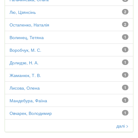
Лю, Цзянсінь
2
Остапенко, Наталія
2
Волинец, Тетяна
1
Воробчук, М. С.
1
Долидзе, Н. А.
1
Жаманюк, Т. В.
1
Лисова, Олена
1
Мандебура, Фаїна
1
Овчарек, Володимир
1
далі >