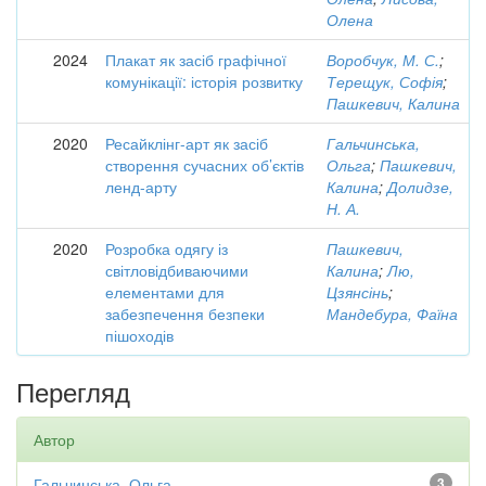
Олена
2024
Плакат як засіб графічної
Воробчук, М. С.
;
комунікації: історія розвитку
Терещук, Софія
;
Пашкевич, Калина
2020
Ресайклінг-арт як засіб
Гальчинська,
створення сучасних об’єктів
Ольга
;
Пашкевич,
ленд-арту
Калина
;
Долидзе,
Н. А.
2020
Розробка одягу із
Пашкевич,
світловідбиваючими
Калина
;
Лю,
елементами для
Цзянсінь
;
забезпечення безпеки
Мандебура, Фаїна
пішоходів
Перегляд
Автор
Гальчинська, Ольга
3