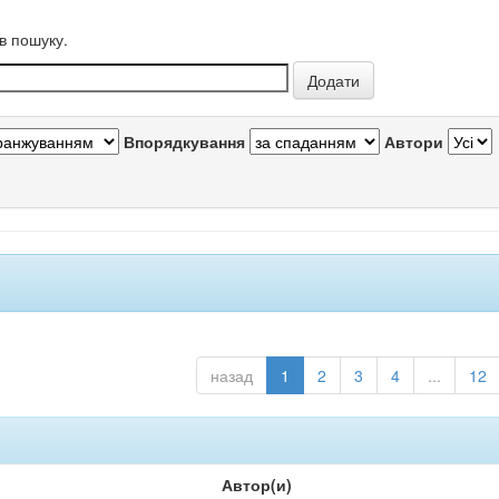
в пошуку.
Впорядкування
Автори
назад
1
2
3
4
...
12
Автор(и)