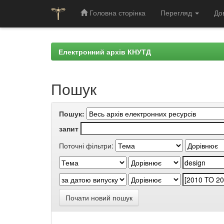
Головна сторінка
Перегляд
До
Skip
navigation
Електронний архів КНУТД
Пошук
Пошук:
запит
Поточні фільтри:
Почати новий пошук