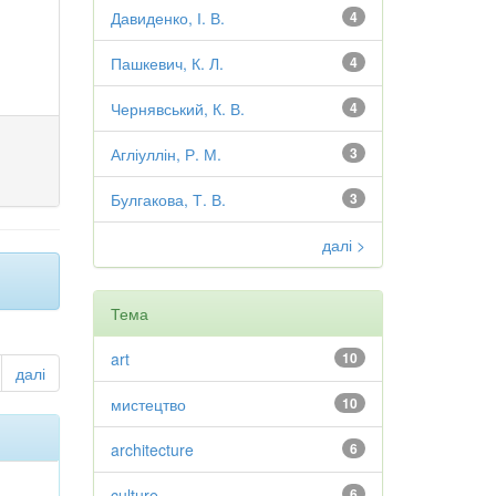
Давиденко, І. В.
4
Пашкевич, К. Л.
4
Чернявський, К. В.
4
Агліуллін, Р. М.
3
Булгакова, Т. В.
3
далі >
Тема
art
10
далі
мистецтво
10
architecture
6
culture
6