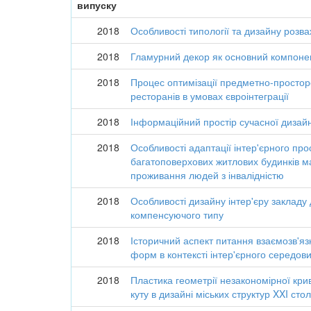
випуску
2018
Особливості типології та дизайну розв
2018
Гламурний декор як основний компонент
2018
Процес оптимізації предметно-просто
ресторанів в умовах євроінтеграції
2018
Інформаційний простір сучасної дизайн
2018
Особливості адаптації інтер'єрного пр
багатоповерхових житлових будинків м
проживання людей з інвалідністю
2018
Особливості дизайну інтер'єру закладу 
компенсуючого типу
2018
Історичний аспект питання взаємозв'я
форм в контексті інтер'єрного середо
2018
Пластика геометрії незакономірної кри
куту в дизайні міських структур XXI стол