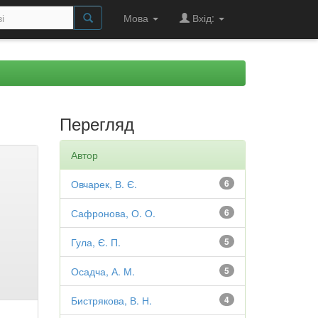
Мова
Вхід:
Перегляд
Автор
Овчарек, В. Є.
6
Сафронова, О. О.
6
Гула, Є. П.
5
Осадча, А. М.
5
Бистрякова, В. Н.
4