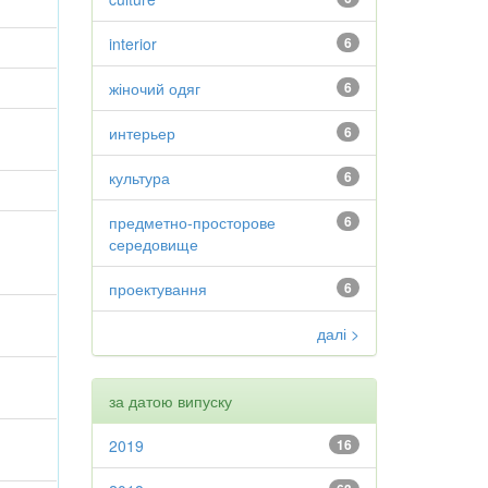
interior
6
жіночий одяг
6
интерьер
6
культура
6
предметно-просторове
6
середовище
проектування
6
далі >
за датою випуску
2019
16