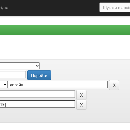
відка