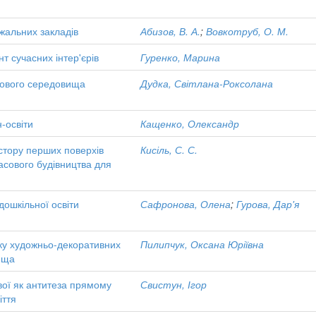
ажальних закладів
Абизов, В. А.
;
Вовкотруб, О. М.
 сучасних інтер'єрів
Гуренко, Марина
рового середовища
Дудка, Світлана-Роксолана
-освіти
Кащенко, Олександр
остору перших поверхів
Кисіль, С. С.
асового будівництва для
дошкільної освіти
Сафронова, Олена
;
Гурова, Дар'я
зку художньо-декоративних
Пилипчук, Оксана Юріївна
вища
вої як антитеза прямому
Свистун, Ігор
іття