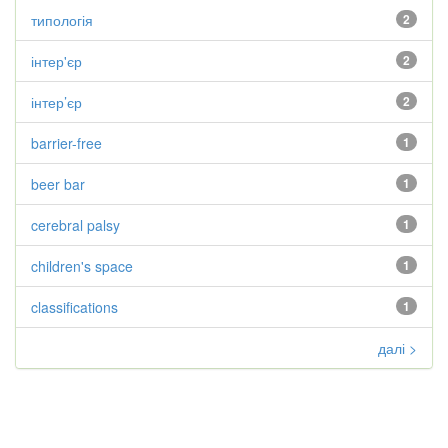
типологія
2
інтер'єр
2
інтер’єр
2
barrier-free
1
beer bar
1
cerebral palsy
1
children's space
1
classifications
1
далі >