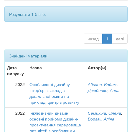
Результати 1-5 зі 5.
назад
1
далі
Знайдені матеріали:
Дата
Назва
Автор(и)
випуску
2022
Особливості дизайну
Абизов, Вадим
;
інтер’єрів закладів
Дзюбенко, Анна
дошкільної освіти на
прикладі центрів розвитку
2022
Інклюзивний дизайн:
Семикіна, Олена
;
основні прийоми дизайн-
Воргач, Аліна
проєктування середовища
для дітей з особливими