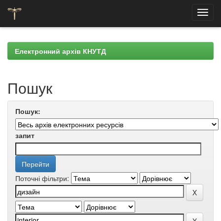
Skip
navigation
Електронний архів КНУТД
Пошук
Пошук:
запит
Поточні фільтри: