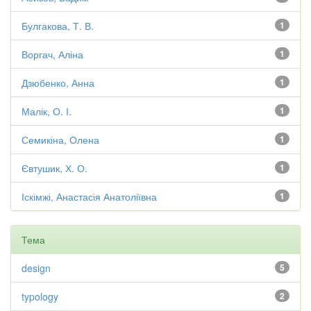
Булгакова, Т. В.
1
Воргач, Аліна
1
Дзюбенко, Анна
1
Малік, О. І.
1
Семикіна, Олена
1
Євтушик, Х. О.
1
Іскімжі, Анастасія Анатоліївна
1
Тема
design
5
typology
2