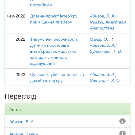
потребами
чер-2022
Дизайн-проєкт інтер’єру
Абизов, В. А.
;
приміщення пивбару
Іскімжі, Анастасія
Анатоліївна
2022
Типологічні особливості
Малік, О. І.
;
дитячих просторів в
Абизов, В. А.
;
інтер’єрах громадських
Булгакова, Т. В.
закладів сімейного
відвідування
2022
Сучасні клуби: типологія та
Абизов, В. А.
;
дизайн інтер’єру
Євтушик, Х. О.
Перегляд
Автор
Абизов, В. А.
2
Абизов, Вадим
1