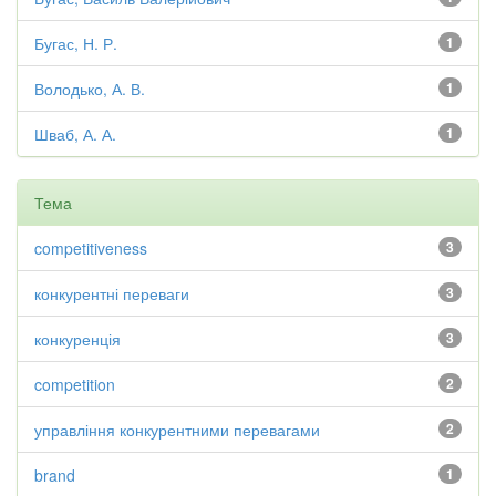
Бугас, Н. Р.
1
Володько, А. В.
1
Шваб, А. А.
1
Тема
competitiveness
3
конкурентні переваги
3
конкуренція
3
competition
2
управління конкурентними перевагами
2
brand
1