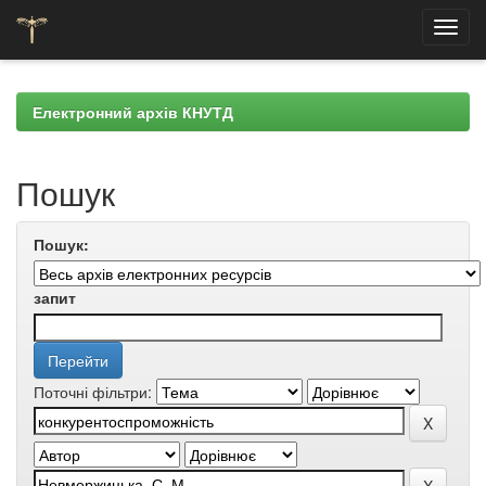
Skip
navigation
Електронний архів КНУТД
Пошук
Пошук:
запит
Поточні фільтри: