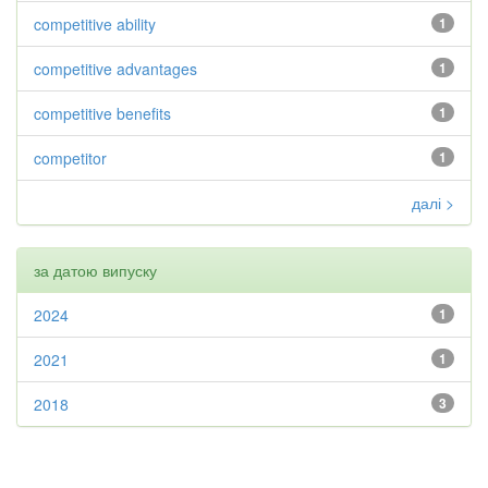
competitive ability
1
competitive advantages
1
competitive benefits
1
competitor
1
далі >
за датою випуску
2024
1
2021
1
2018
3