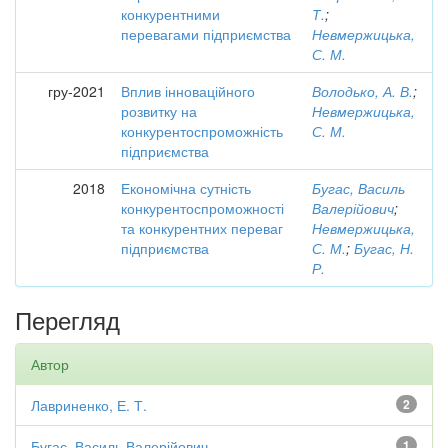
конкурентними
Т.
;
перевагами підприємства
Невмержицька,
С. М.
гру-2021
Вплив інноваційного
Володько, А. В.
;
розвитку на
Невмержицька,
конкурентоспроможність
С. М.
підприємства
2018
Економічна сутність
Бугас, Василь
конкурентоспроможності
Валерійович
;
та конкурентних переваг
Невмержицька,
підприємства
С. М.
;
Бугас, Н.
Р.
Перегляд
Автор
Лавриненко, Е. Т.
2
Бугас, Василь Валерійович
1