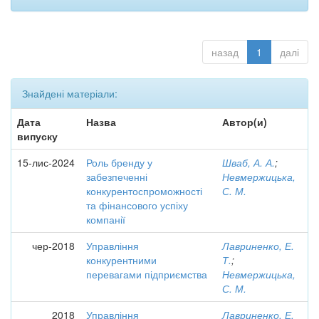
назад
1
далі
Знайдені матеріали:
Дата
Назва
Автор(и)
випуску
15-лис-2024
Роль бренду у
Шваб, А. А.
;
забезпеченні
Невмержицька,
конкурентоспроможності
С. М.
та фінансового успіху
компанії
чер-2018
Управління
Лавриненко, Е.
конкурентними
Т.
;
перевагами підприємства
Невмержицька,
С. М.
2018
Управління
Лавриненко, Е.