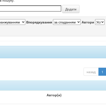
в пошуку.
Впорядкування
Автори
назад
1
Автор(и)