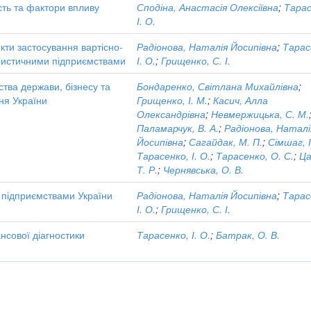
ість та фактори впливу
Сподіна, Анастасія Олексіївна
;
Тарас
І. О.
кти застосування вартісно-
Радіонова, Наталія Йосипівна
;
Тарас
уристичними підприємствами
І. О.
;
Грищенко, С. І.
ства держави, бізнесу та
Бондаренко, Світлана Михайлівна
;
ня України
Грищенко, І. М.
;
Касич, Алла
Олександрівна
;
Невмержицька, С. М.
Паламарчук, В. А.
;
Радіонова, Наталі
Йосипівна
;
Сагайдак, М. П.
;
Сімшаг, І
Тарасенко, І. О.
;
Тарасенко, О. С.
;
Ца
Т. Р.
;
Чернявська, О. В.
 підприємствами України
Радіонова, Наталія Йосипівна
;
Тарас
І. О.
;
Грищенко, С. І.
сової діагностики
Тарасенко, І. О.
;
Батрак, О. В.