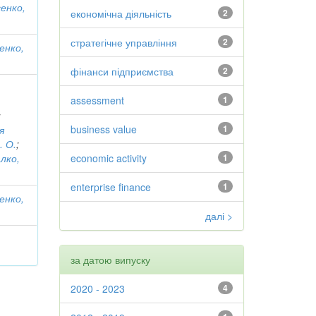
енко,
економічна діяльність
2
стратегічне управління
2
енко,
фінанси підприємства
2
assessment
1
;
business value
1
я
. О.
;
лко,
economic activity
1
enterprise finance
1
енко,
далі >
за датою випуску
2020 - 2023
4