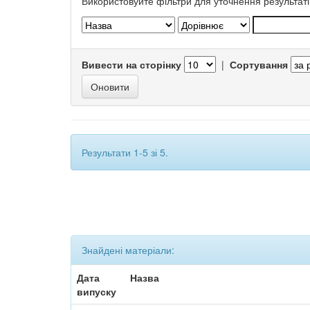
Використовуйте фільтри для уточнення результаті
Вивести на сторінку
|
Сортування
Результати 1-5 зі 5.
Знайдені матеріали:
Дата
Назва
випуску