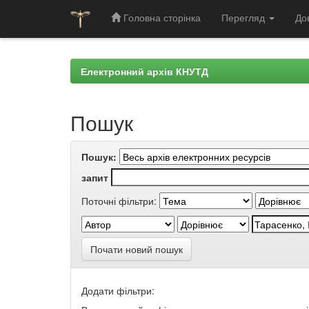
Головна сторінка
Перегляд
До
Skip
navigation
Електронний архів КНУТД
Пошук
Пошук:
запит
Поточні фільтри:
Почати новий пошук
Додати фільтри: