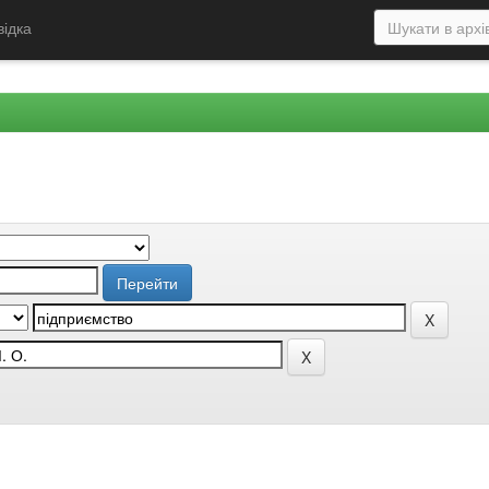
відка