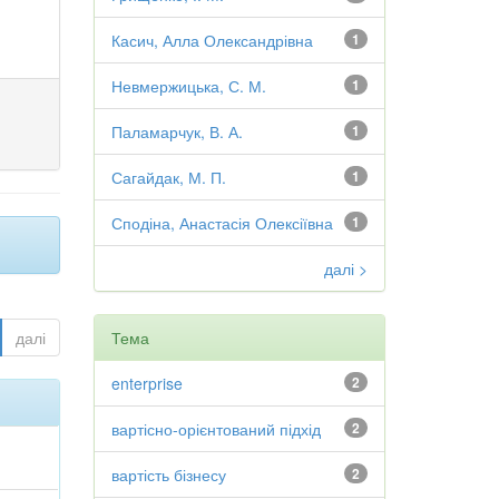
Касич, Алла Олександрівна
1
Невмержицька, С. М.
1
Паламарчук, В. А.
1
Сагайдак, М. П.
1
Сподіна, Анастасія Олексіївна
1
далі >
далі
Тема
enterprise
2
вартісно-орієнтований підхід
2
вартість бізнесу
2