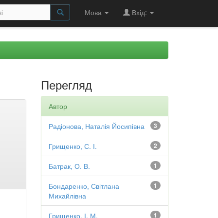
Мова
Вхід:
Перегляд
Автор
Радіонова, Наталія Йосипівна
3
Грищенко, С. І.
2
Батрак, О. В.
1
Бондаренко, Світлана
1
Михайлівна
Грищенко, І. М.
1