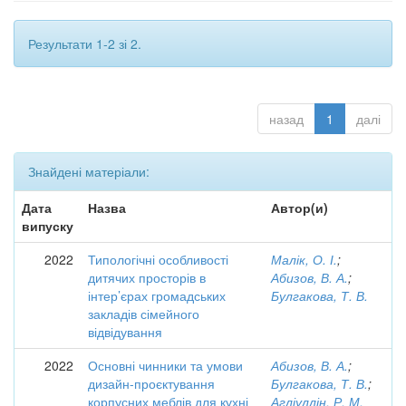
Результати 1-2 зі 2.
назад
1
далі
Знайдені матеріали:
Дата
Назва
Автор(и)
випуску
2022
Типологічні особливості
Малік, О. І.
;
дитячих просторів в
Абизов, В. А.
;
інтер’єрах громадських
Булгакова, Т. В.
закладів сімейного
відвідування
2022
Основні чинники та умови
Абизов, В. А.
;
дизайн-проєктування
Булгакова, Т. В.
;
корпусних меблів для кухні
Агліуллін, Р. М.