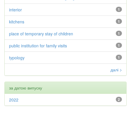
interior
1
kitchens
1
place of temporary stay of children
1
public institution for family visits
1
typology
1
далі >
за датою випуску
2022
2