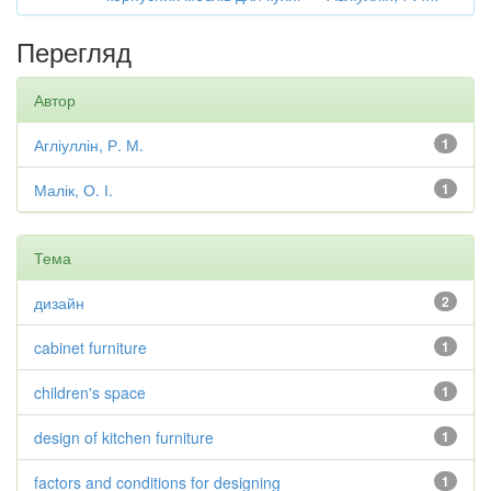
Перегляд
Автор
Агліуллін, Р. М.
1
Малік, О. І.
1
Тема
дизайн
2
cabinet furniture
1
children's space
1
design of kitchen furniture
1
factors and conditions for designing
1