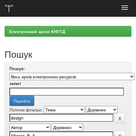
Skip
navigation
Електронний архів КНУТД
Пошук
Пошук:
запит
Поточні фільтри: