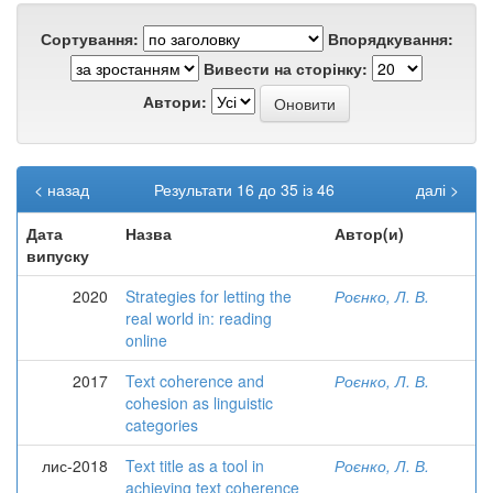
Сортування:
Впорядкування:
Вивести на сторінку:
Автори:
< назад
Результати 16 до 35 із 46
далі >
Дата
Назва
Автор(и)
випуску
2020
Strategies for letting the
Роєнко, Л. В.
real world in: reading
online
2017
Text coherence and
Роєнко, Л. В.
cohesion as linguistic
categories
лис-2018
Text title as a tool in
Роєнко, Л. В.
achieving text coherence