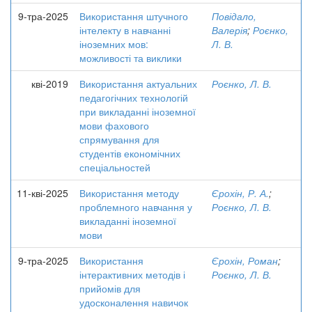
9-тра-2025
Використання штучного
Повідало,
інтелекту в навчанні
Валерія
;
Роєнко,
іноземних мов:
Л. В.
можливості та виклики
кві-2019
Використання актуальних
Роєнко, Л. В.
педагогічних технологій
при викладанні іноземної
мови фахового
спрямування для
студентів економічних
спеціальностей
11-кві-2025
Використання методу
Єрохін, Р. А.
;
проблемного навчання у
Роєнко, Л. В.
викладанні іноземної
мови
9-тра-2025
Використання
Єрохін, Роман
;
інтерактивних методів і
Роєнко, Л. В.
прийомів для
удосконалення навичок