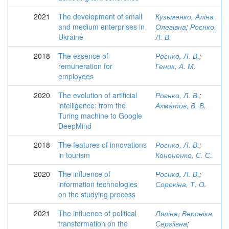
2021
The development of small
Кузьменко, Аліна
and medium enterprises in
Олегівна
;
Роєнко,
Ukraine
Л. В.
2018
The essence of
Роєнко, Л. В.
;
remuneration for
Геник, А. М.
employees
2020
The evolution of artificial
Роєнко, Л. В.
;
intelligence: from the
Ахматов, В. В.
Turing machine to Google
DeepMind
2018
The features of innovations
Роєнко, Л. В.
;
in tourism
Кононенко, С. С.
2020
The influence of
Роєнко, Л. В.
;
information technologies
Сорокіна, Т. О.
on the studying process
2021
The influence of political
Ляліна, Вероніка
transformation on the
Сергіївна
;