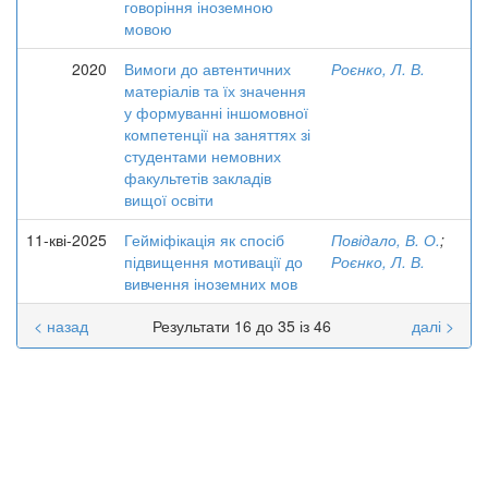
говоріння іноземною
мовою
2020
Вимоги до автентичних
Роєнко, Л. В.
матеріалів та їх значення
у формуванні іншомовної
компетенції на заняттях зі
студентами немовних
факультетів закладів
вищої освіти
11-кві-2025
Гейміфікація як спосіб
Повідало, В. О.
;
підвищення мотивації до
Роєнко, Л. В.
вивчення іноземних мов
< назад
Результати 16 до 35 із 46
далі >