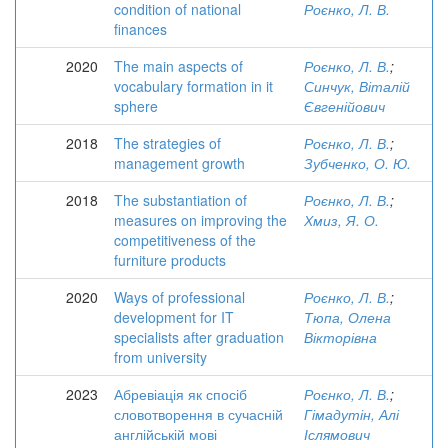
condition of national
Роєнко, Л. В.
finances
2020
The main aspects of
Роєнко, Л. В.
;
vocabulary formation in it
Синчук, Віталій
sphere
Євгенійович
2018
The strategies of
Роєнко, Л. В.
;
management growth
Зубченко, О. Ю.
2018
The substantiation of
Роєнко, Л. В.
;
measures on improving the
Хмиз, Я. О.
competitiveness of the
furniture products
2020
Ways of professional
Роєнко, Л. В.
;
development for IT
Тюпа, Олена
specialists after graduation
Вікторівна
from university
2023
Абревіація як спосіб
Роєнко, Л. В.
;
словотворення в сучасній
Гімадутін, Алі
англійській мові
Іслямович