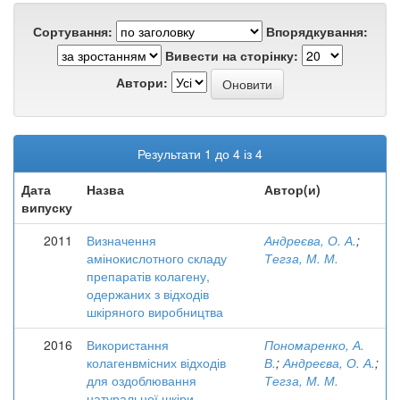
Сортування:
Впорядкування:
Вивести на сторінку:
Автори:
Результати 1 до 4 із 4
Дата
Назва
Автор(и)
випуску
2011
Визначення
Андреєва, О. А.
;
амінокислотного складу
Тегза, М. М.
препаратів колагену,
одержаних з відходів
шкіряного виробництва
2016
Використання
Пономаренко, А.
колагенвмісних відходів
В.
;
Андреєва, О. А.
;
для оздоблювання
Тегза, М. М.
натуральної шкіри