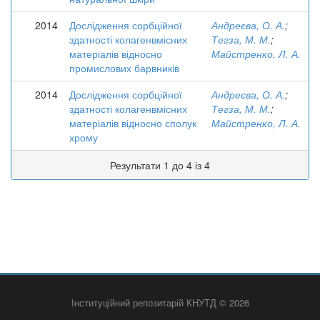
2014
Дослідження сорбційної
Андреєва, О. А.
;
здатності колагенвмісних
Тегза, М. М.
;
матеріалів відносно
Майстренко, Л. А.
промислових барвників
2014
Дослідження сорбційної
Андреєва, О. А.
;
здатності колагенвмісних
Тегза, М. М.
;
матеріалів відносно сполук
Майстренко, Л. А.
хрому
Результати 1 до 4 із 4
Інституційний репозитарій КНУТД © 2026