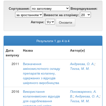
Сортування:
Впорядкування:
Вивести на сторінку:
Автори:
Результати 1 до 4 із 4
Дата
Назва
Автор(и)
випуску
2011
Визначення
Андреєва, О. А.
;
амінокислотного складу
Тегза, М. М.
препаратів колагену,
одержаних з відходів
шкіряного виробництва
2016
Використання
Пономаренко, А.
колагенвмісних відходів
В.
;
Андреєва, О. А.
;
для оздоблювання
Тегза, М. М.
натуральної шкіри