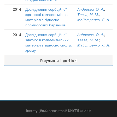
2014
Дослідження сорбційної
Андреєва, О. А.
;
здатності колагенвмісних
Тегза, М. М.
;
матеріалів відносно
Майстренко, Л. А.
промислових барвників
2014
Дослідження сорбційної
Андреєва, О. А.
;
здатності колагенвмісних
Тегза, М. М.
;
матеріалів відносно сполук
Майстренко, Л. А.
хрому
Результати 1 до 4 із 4
Інституційний репозитарій КНУТД © 2026