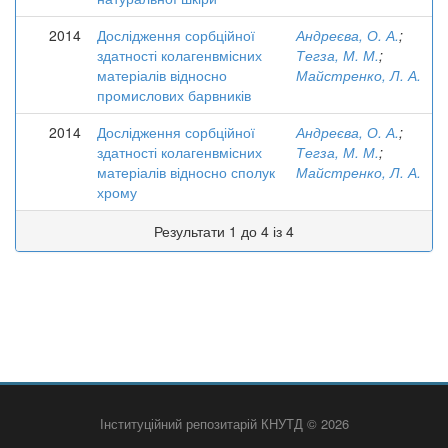
2014
Дослідження сорбційної
Андреєва, О. А.
;
здатності колагенвмісних
Тегза, М. М.
;
матеріалів відносно
Майстренко, Л. А.
промислових барвників
2014
Дослідження сорбційної
Андреєва, О. А.
;
здатності колагенвмісних
Тегза, М. М.
;
матеріалів відносно сполук
Майстренко, Л. А.
хрому
Результати 1 до 4 із 4
Інституційний репозитарій КНУТД © 2026