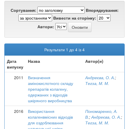
Сортування:
Впорядкування:
Вивести на сторінку:
Автори:
Результати 1 до 4 із 4
Дата
Назва
Автор(и)
випуску
2011
Визначення
Андреєва, О. А.
;
амінокислотного складу
Тегза, М. М.
препаратів колагену,
одержаних з відходів
шкіряного виробництва
2016
Використання
Пономаренко, А.
колагенвмісних відходів
В.
;
Андреєва, О. А.
;
для оздоблювання
Тегза, М. М.
натуральної шкіри