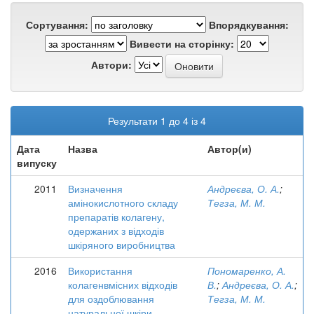
Сортування:
Впорядкування:
Вивести на сторінку:
Автори:
Результати 1 до 4 із 4
Дата
Назва
Автор(и)
випуску
2011
Визначення
Андреєва, О. А.
;
амінокислотного складу
Тегза, М. М.
препаратів колагену,
одержаних з відходів
шкіряного виробництва
2016
Використання
Пономаренко, А.
колагенвмісних відходів
В.
;
Андреєва, О. А.
;
для оздоблювання
Тегза, М. М.
натуральної шкіри