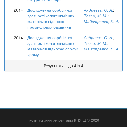
2014
Дослідження сорбційної
Андреєва, О. А.
;
здатності колагенвмісних
Тегза, М. М.
;
матеріалів відносно
Майстренко, Л. А.
промислових барвників
2014
Дослідження сорбційної
Андреєва, О. А.
;
здатності колагенвмісних
Тегза, М. М.
;
матеріалів відносно сполук
Майстренко, Л. А.
хрому
Результати 1 до 4 із 4
Інституційний репозитарій КНУТД © 2026