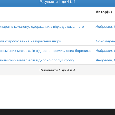
Результати 1 до 4 із 4
Автор(и)
паратів колагену, одержаних з відходів шкіряного
Андреєва, 
для оздоблювання натуральної шкіри
Пономаренк
генвмісних матеріалів відносно промислових барвників
Андреєва, 
енвмісних матеріалів відносно сполук хрому
Андреєва, 
Результати 1 до 4 із 4