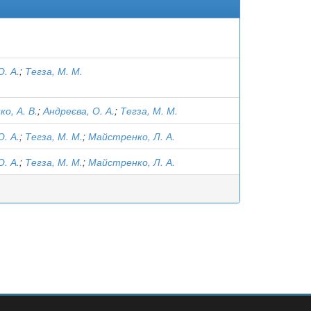
О. А.
;
Тегза, М. М.
о, А. В.
;
Андреєва, О. А.
;
Тегза, М. М.
О. А.
;
Тегза, М. М.
;
Майстренко, Л. А.
О. А.
;
Тегза, М. М.
;
Майстренко, Л. А.