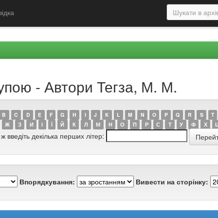
відка
упою - Автори Тегза, М. М.
B
C
D
E
F
G
H
I
J
K
L
M
N
O
P
Q
R
S
T
Ж
З
И
І
Ї
Й
К
Л
М
Н
О
П
Р
С
Т
У
Ф
Х
 ж введіть декілька перших літер:
Впорядкування:
Вивести на сторінку: