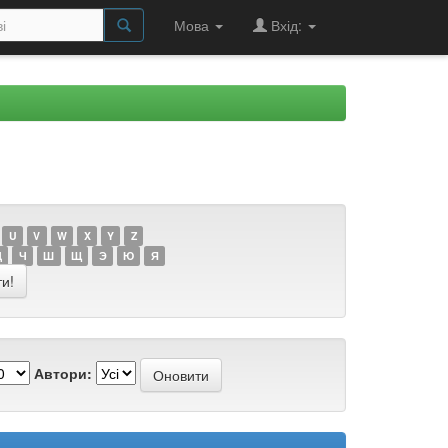
Мова
Вхід:
U
V
W
X
Y
Z
Ц
Ч
Ш
Щ
Э
Ю
Я
Автори: