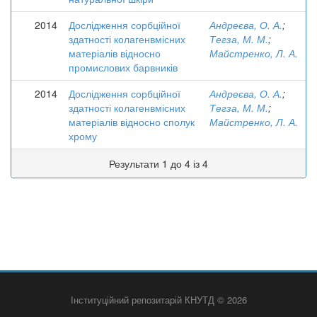
2014
Дослідження сорбційної
Андреєва, О. А.
;
здатності колагенвмісних
Тегза, М. М.
;
матеріалів відносно
Майстренко, Л. А.
промислових барвників
2014
Дослідження сорбційної
Андреєва, О. А.
;
здатності колагенвмісних
Тегза, М. М.
;
матеріалів відносно сполук
Майстренко, Л. А.
хрому
Результати 1 до 4 із 4
Інституційний репозитарій КНУТД © 2026