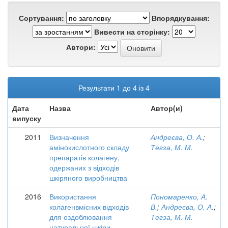
Сортування:
Впорядкування:
Вивести на сторінку:
Автори:
Результати 1 до 4 із 4
Дата
Назва
Автор(и)
випуску
2011
Визначення
Андреєва, О. А.
;
амінокислотного складу
Тегза, М. М.
препаратів колагену,
одержаних з відходів
шкіряного виробництва
2016
Використання
Пономаренко, А.
колагенвмісних відходів
В.
;
Андреєва, О. А.
;
для оздоблювання
Тегза, М. М.
натуральної шкіри