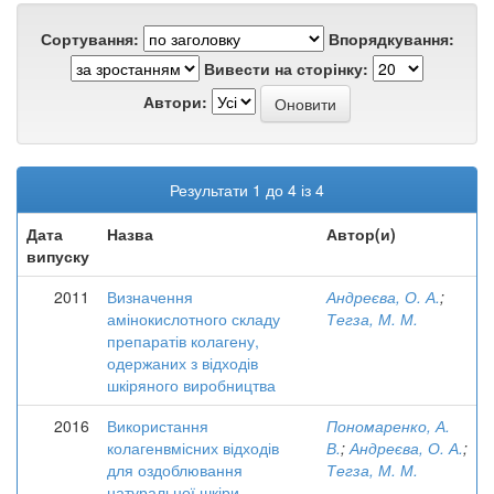
Сортування:
Впорядкування:
Вивести на сторінку:
Автори:
Результати 1 до 4 із 4
Дата
Назва
Автор(и)
випуску
2011
Визначення
Андреєва, О. А.
;
амінокислотного складу
Тегза, М. М.
препаратів колагену,
одержаних з відходів
шкіряного виробництва
2016
Використання
Пономаренко, А.
колагенвмісних відходів
В.
;
Андреєва, О. А.
;
для оздоблювання
Тегза, М. М.
натуральної шкіри