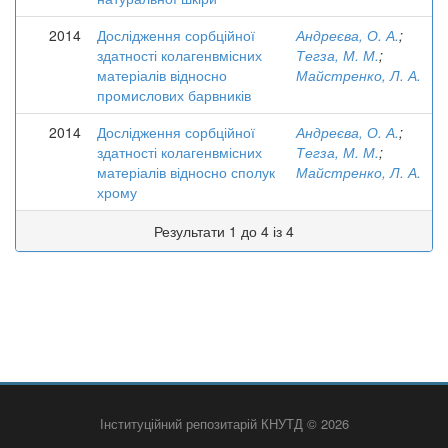
2014
Дослідження сорбційної
Андреєва, О. А.
;
здатності колагенвмісних
Тегза, М. М.
;
матеріалів відносно
Майстренко, Л. А.
промислових барвників
2014
Дослідження сорбційної
Андреєва, О. А.
;
здатності колагенвмісних
Тегза, М. М.
;
матеріалів відносно сполук
Майстренко, Л. А.
хрому
Результати 1 до 4 із 4
Інституційний репозитарій КНУТД © 2026