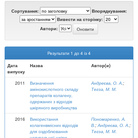
Сортування:
Впорядкування:
Вивести на сторінку:
Автори:
Результати 1 до 4 із 4
Дата
Назва
Автор(и)
випуску
2011
Визначення
Андреєва, О. А.
;
амінокислотного складу
Тегза, М. М.
препаратів колагену,
одержаних з відходів
шкіряного виробництва
2016
Використання
Пономаренко, А.
колагенвмісних відходів
В.
;
Андреєва, О. А.
;
для оздоблювання
Тегза, М. М.
натуральної шкіри