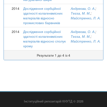
2014
Дослідження сорбційної
Андреєва, О. А.
;
здатності колагенвмісних
Тегза, М. М.
;
матеріалів відносно
Майстренко, Л. А.
промислових барвників
2014
Дослідження сорбційної
Андреєва, О. А.
;
здатності колагенвмісних
Тегза, М. М.
;
матеріалів відносно сполук
Майстренко, Л. А.
хрому
Результати 1 до 4 із 4
Інституційний репозитарій КНУТД © 2026