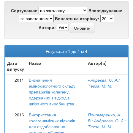
Сортування:
Впорядкування:
Вивести на сторінку:
Автори:
Результати 1 до 4 із 4
Дата
Назва
Автор(и)
випуску
2011
Визначення
Андреєва, О. А.
;
амінокислотного складу
Тегза, М. М.
препаратів колагену,
одержаних з відходів
шкіряного виробництва
2016
Використання
Пономаренко, А.
колагенвмісних відходів
В.
;
Андреєва, О. А.
;
для оздоблювання
Тегза, М. М.
натуральної шкіри