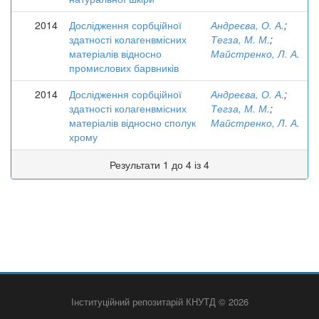
2014
Дослідження сорбційної
Андреєва, О. А.
;
здатності колагенвмісних
Тегза, М. М.
;
матеріалів відносно
Майстренко, Л. А.
промислових барвників
2014
Дослідження сорбційної
Андреєва, О. А.
;
здатності колагенвмісних
Тегза, М. М.
;
матеріалів відносно сполук
Майстренко, Л. А.
хрому
Результати 1 до 4 із 4
Інституційний репозитарій КНУТД © 2026