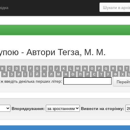
відка
упою - Автори Тегза, М. М.
B
C
D
E
F
G
H
I
J
K
L
M
N
O
P
Q
R
S
T
Ж
З
И
І
Ї
Й
К
Л
М
Н
О
П
Р
С
Т
У
Ф
Х
 ж введіть декілька перших літер:
Впорядкування:
Вивести на сторінку: