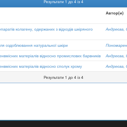
Результати 1 до 4 із 4
Автор(и)
паратів колагену, одержаних з відходів шкіряного
Андреєва, 
для оздоблювання натуральної шкіри
Пономаренк
генвмісних матеріалів відносно промислових барвників
Андреєва, 
енвмісних матеріалів відносно сполук хрому
Андреєва, 
Результати 1 до 4 із 4