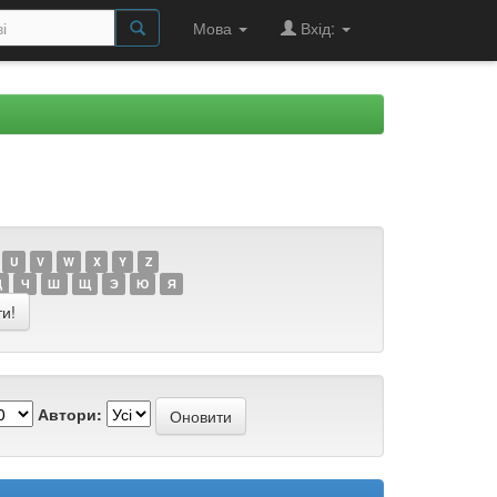
Мова
Вхід:
U
V
W
X
Y
Z
Ц
Ч
Ш
Щ
Э
Ю
Я
Автори: