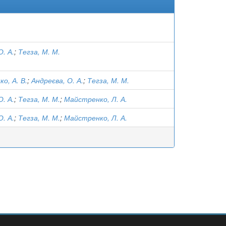
О. А.
;
Тегза, М. М.
о, А. В.
;
Андреєва, О. А.
;
Тегза, М. М.
О. А.
;
Тегза, М. М.
;
Майстренко, Л. А.
О. А.
;
Тегза, М. М.
;
Майстренко, Л. А.