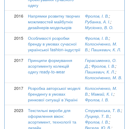
одягу
2016
Напрямки розвитку творчих
Фролов, І. В.
;
можливостей майбутніх
Рубанка, А. І.
;
дизайнерів-модельєрів
Мусієнко, В. О.
2015
Особливості розробки
Фролов, І. В.
;
бренду в умовах сучасної
Колосніченко, М.
української fashion-індустрії
В.
;
Пашкевич, К. Л.
2017
Принципи формування
Герасименко, О.
асортименту колекцій
Д.
;
Фролов, І. В.
;
одягу ready-to-wear
Пашкевич, К. Л.
;
Колосніченко, М. В.
2017
Розробка авторської моделі
Колосніченко, М.
брендингу в умовах
В.
;
Мамай, К. І.
;
ринкової ситуації в Україні
Фролов, І. В.
2023
Текстильні вироби для
Струмінська, Т. В.
;
оформлення вікон:
Луцкер, Т. В.
;
асортимент, технології та
Фролов, І. В.
;
дизайн
Весела, Ю. В.
;