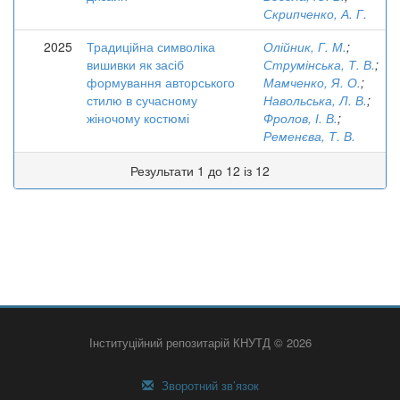
Скрипченко, А. Г.
2025
Традиційна символіка
Олійник, Г. М.
;
вишивки як засіб
Струмінська, Т. В.
;
формування авторського
Мамченко, Я. О.
;
стилю в сучасному
Навольська, Л. В.
;
жіночому костюмі
Фролов, І. В.
;
Ременєва, Т. В.
Результати 1 до 12 із 12
Інституційний репозитарій КНУТД © 2026
Зворотний зв’язок