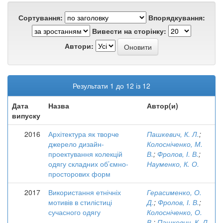
Сортування:
Впорядкування:
Вивести на сторінку:
Автори:
Результати 1 до 12 із 12
Дата
Назва
Автор(и)
випуску
2016
Архітектура як творче
Пашкевич, К. Л.
;
джерело дизайн-
Колосніченко, М.
проектування колекцій
В.
;
Фролов, І. В.
;
одягу складних об’ємно-
Науменко, К. О.
просторових форм
2017
Використання етнічніх
Герасименко, О.
мотивів в стилістиці
Д.
;
Фролов, І. В.
;
сучасного одягу
Колосніченко, О.
В.
;
Пашкевич, К. Л.