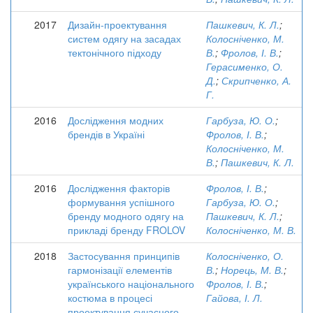
2017
Дизайн-проектування
Пашкевич, К. Л.
;
систем одягу на засадах
Колосніченко, М.
тектонічного підходу
В.
;
Фролов, І. В.
;
Герасименко, О.
Д.
;
Скрипченко, А.
Г.
2016
Дослідження модних
Гарбуза, Ю. О.
;
брендів в Україні
Фролов, І. В.
;
Колосніченко, М.
В.
;
Пашкевич, К. Л.
2016
Дослідження факторів
Фролов, І. В.
;
формування успішного
Гарбуза, Ю. О.
;
бренду модного одягу на
Пашкевич, К. Л.
;
прикладі бренду FROLOV
Колосніченко, М. В.
2018
Застосування принципів
Колосніченко, О.
гармонізації елементів
В.
;
Норець, М. В.
;
українського національного
Фролов, І. В.
;
костюма в процесі
Гайова, І. Л.
проектування сучасного