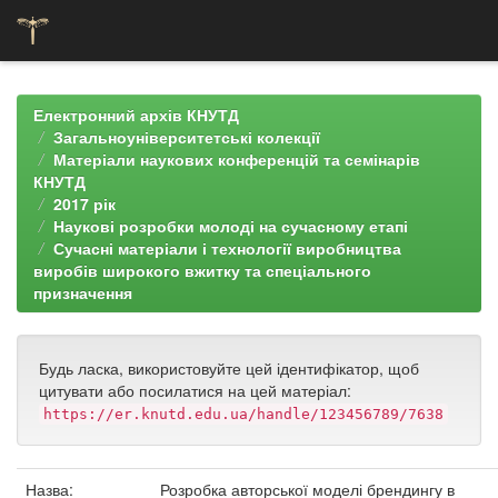
Skip
navigation
Електронний архів КНУТД
Загальноуніверситетські колекції
Матеріали наукових конференцій та семінарів
КНУТД
2017 рік
Наукові розробки молоді на сучасному етапі
Сучасні матеріали і технології виробництва
виробів широкого вжитку та спеціального
призначення
Будь ласка, використовуйте цей ідентифікатор, щоб
цитувати або посилатися на цей матеріал:
https://er.knutd.edu.ua/handle/123456789/7638
Назва:
Розробка авторської моделі брендингу в