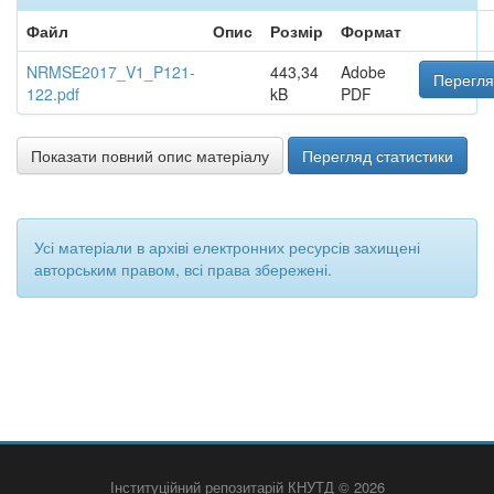
Файл
Опис
Розмір
Формат
NRMSE2017_V1_P121-
443,34
Adobe
Перегля
122.pdf
kB
PDF
Показати повний опис матеріалу
Перегляд статистики
Усі матеріали в архіві електронних ресурсів захищені
авторським правом, всі права збережені.
Інституційний репозитарій КНУТД © 2026