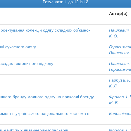
Результати 1 до 12 із 12
Автор(и)
проектування колекцій одягу складних об’ємно-
Пашкевич, 
К. О.
иці сучасного одягу
Герасименк
Пашкевич, 
асадах тектонічного підходу
Пашкевич, 
Герасименк
Гарбуза, Ю
К. Л.
шного бренду модного одягу на прикладі бренду
Фролов, І. 
М. В.
ементів українського національного костюма в
Колосніченк
й майбутніх дизайнерів-модельєрів
Фролов, І. 