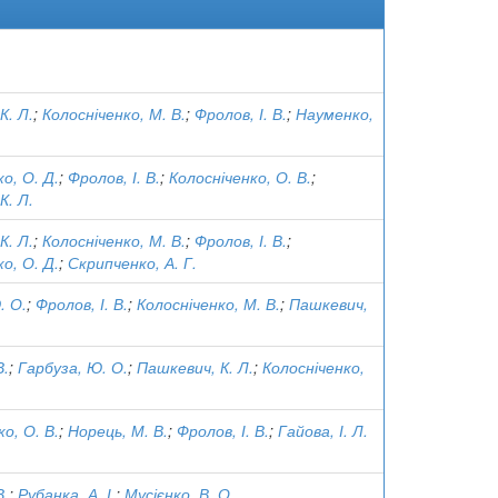
К. Л.
;
Колосніченко, М. В.
;
Фролов, І. В.
;
Науменко,
о, О. Д.
;
Фролов, І. В.
;
Колосніченко, О. В.
;
К. Л.
К. Л.
;
Колосніченко, М. В.
;
Фролов, І. В.
;
о, О. Д.
;
Скрипченко, А. Г.
. О.
;
Фролов, І. В.
;
Колосніченко, М. В.
;
Пашкевич,
В.
;
Гарбуза, Ю. О.
;
Пашкевич, К. Л.
;
Колосніченко,
о, О. В.
;
Норець, М. В.
;
Фролов, І. В.
;
Гайова, І. Л.
В.
;
Рубанка, А. І.
;
Мусієнко, В. О.