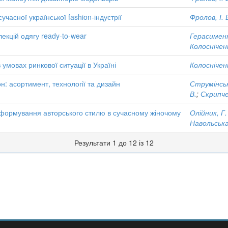
часної української fashion-індустрії
Фролов, І. 
кцій одягу ready-to-wear
Герасименк
Колосніченк
умовах ринкової ситуації в Україні
Колосніченк
: асортимент, технології та дизайн
Струмінськ
В.
;
Скрипче
 формування авторського стилю в сучасному жіночому
Олійник, Г.
Навольська
Результати 1 до 12 із 12