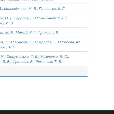
В.
;
Колосніченко, М. В.
;
Пашкевич, К. Л.
о, О. Д.
;
Фролов, І. В.
;
Пашкевич, К. Л.
;
о, М. В.
о, М. В.
;
Мамай, К. І.
;
Фролов, І. В.
а, Т. В.
;
Луцкер, Т. В.
;
Фролов, І. В.
;
Весела, Ю.
нко, А. Г.
 М.
;
Струмінська, Т. В.
;
Мамченко, Я. О.
;
, Л. В.
;
Фролов, І. В.
;
Ременєва, Т. В.