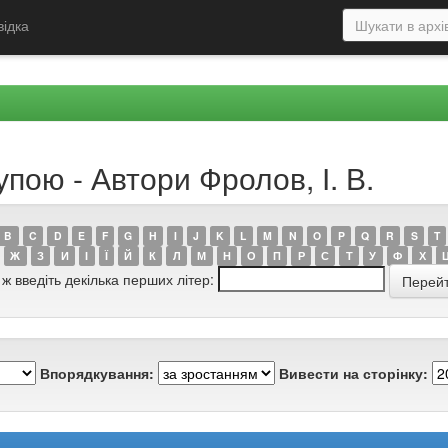
відка
пою - Автори Фролов, І. В.
B
C
D
E
F
G
H
I
J
K
L
M
N
O
P
Q
R
S
T
Ж
З
И
І
Ї
Й
К
Л
М
Н
О
П
Р
С
Т
У
Ф
Х
 ж введіть декілька перших літер:
Впорядкування:
Вивести на сторінку: