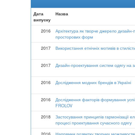
Дата
Назва
випуску
2016
Архітектура як творче джерело дизайн-
просторових форм
2017
Використання етнічніх мотивів в стиліст
2017
Дизайн-проектування систем одягу на з
2016
Дослідження модних брендів в Україні
2016
Дослідження факторів формування успі
FROLOV
2018
Застосування принципів гармонізації ел
процесі проектування сучасного одягу
2016
Напрямки розвитку творчих можливосте