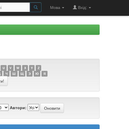
Мова
Вхід:
U
V
W
X
Y
Z
Ц
Ч
Ш
Щ
Э
Ю
Я
Автори: