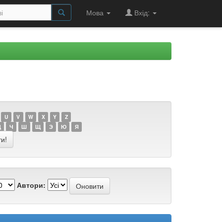
Мова
Вхід:
U
V
W
X
Y
Z
Ц
Ч
Ш
Щ
Э
Ю
Я
Автори: