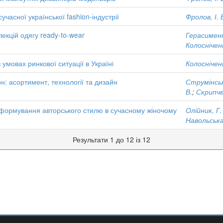
часної української fashion-індустрії
Фролов, І. 
кцій одягу ready-to-wear
Герасименк
Колосніченк
умовах ринкової ситуації в Україні
Колосніченк
: асортимент, технології та дизайн
Струмінськ
В.
;
Скрипче
 формування авторського стилю в сучасному жіночому
Олійник, Г.
Навольська
Результати 1 до 12 із 12