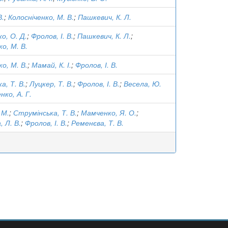
В.
;
Колосніченко, М. В.
;
Пашкевич, К. Л.
о, О. Д.
;
Фролов, І. В.
;
Пашкевич, К. Л.
;
о, М. В.
о, М. В.
;
Мамай, К. І.
;
Фролов, І. В.
а, Т. В.
;
Луцкер, Т. В.
;
Фролов, І. В.
;
Весела, Ю.
нко, А. Г.
 М.
;
Струмінська, Т. В.
;
Мамченко, Я. О.
;
, Л. В.
;
Фролов, І. В.
;
Ременєва, Т. В.