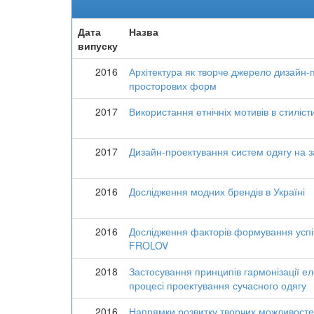
Дата
Назва
випуску
2016
Архітектура як творче джерело дизайн-
просторових форм
2017
Використання етнічніх мотивів в стиліст
2017
Дизайн-проектування систем одягу на з
2016
Дослідження модних брендів в Україні
2016
Дослідження факторів формування успі
FROLOV
2018
Застосування принципів гармонізації ел
процесі проектування сучасного одягу
2016
Напрямки розвитку творчих можливосте