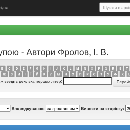
відка
пою - Автори Фролов, І. В.
B
C
D
E
F
G
H
I
J
K
L
M
N
O
P
Q
R
S
T
Ж
З
И
І
Ї
Й
К
Л
М
Н
О
П
Р
С
Т
У
Ф
Х
 ж введіть декілька перших літер:
Впорядкування:
Вивести на сторінку: