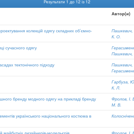
Результати 1 до 12 із 12
Автор(и)
проектування колекцій одягу складних об’ємно-
Пашкевич, 
К. О.
иці сучасного одягу
Герасименк
Пашкевич, 
асадах тектонічного підходу
Пашкевич, 
Герасименк
Гарбуза, Ю
К. Л.
шного бренду модного одягу на прикладі бренду
Фролов, І. 
М. В.
ементів українського національного костюма в
Колосніченк
й майбутніх дизайнерів-модельєрів
Фролов, І. 