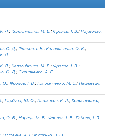
К. Л.
;
Колосніченко, М. В.
;
Фролов, І. В.
;
Науменко,
о, О. Д.
;
Фролов, І. В.
;
Колосніченко, О. В.
;
К. Л.
К. Л.
;
Колосніченко, М. В.
;
Фролов, І. В.
;
о, О. Д.
;
Скрипченко, А. Г.
. О.
;
Фролов, І. В.
;
Колосніченко, М. В.
;
Пашкевич,
В.
;
Гарбуза, Ю. О.
;
Пашкевич, К. Л.
;
Колосніченко,
о, О. В.
;
Норець, М. В.
;
Фролов, І. В.
;
Гайова, І. Л.
В.
;
Рубанка, А. І.
;
Мусієнко, В. О.