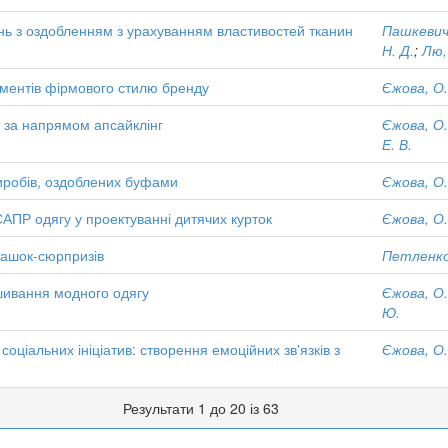
нь з оздобленням з урахуванням властивостей тканин
Пашкевич,
Н. Д.
;
Лю,
ментів фірмового стилю бренду
Єжова, О.
у за напрямом апсайклінг
Єжова, О.
Е. В.
иробів, оздоблених буфами
Єжова, О.
САПР одягу у проектуванні дитячих курток
Єжова, О.
грашок-сюрпризів
Петленко,
шивання модного одягу
Єжова, О.
Ю.
оціальних ініціатив: створення емоційних зв'язків з
Єжова, О.
Результати 1 до 20 із 63