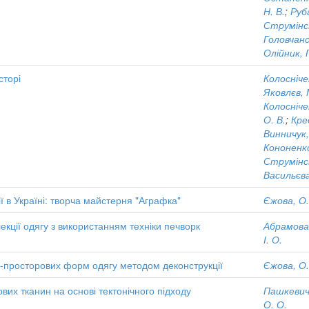
Н. В.
;
Руба
Струмінсь
Головчанс
Олійник, 
сторі
Колосніче
Яковлєв, М
Колосніче
О. В.
;
Кре
Винничук,
Кононенко
Струмінсь
Васильєва,
ї в Україні: творча майстерня "Аграфка"
Єжова, О.
екції одягу з використанням техніки печворк
Абрамова,
І. О.
-просторових форм одягу методом деконструкції
Єжова, О.
вих тканин на основі тектонічного підходу
Пашкевич,
О. О.