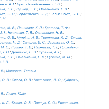
нка, А. І.
;
Приходько-Кононенко, І. О.
;
ка, Т. В.
;
Луцкер, Т. В.
;
Омельченко, Г. В.
;
ька, Є. О.
;
Герасименко, О. Д.
;
Гальчинська, О. С.
;
Г. М.
нко, М. В.
;
Пашкевич, К. Л.
;
Кротова, Т. Ф.
;
. І.
;
Ніколаєва, Т. В.
;
Остапенко, Н. В.
;
нко, О. В.
;
Чупріна, Н. В.
;
Третякова, Л. Д.
;
Єжова,
денець, Н. Д.
;
Овчарек, В. Є.
;
Васильєва, О. С.
;
 М. С.
;
Луцкер, Т. В.
;
Ніколаєва, Т. І.
;
Приходько-
, І. О.
;
Донченко, С. В.
;
Рубанка, А. І.
;
ка, Т. В.
;
Омельченко, Г. В.
;
Рубанка, М. М.
;
 І. В.
 В.
;
Моторна, Тетяна
 О. В.
;
Єжова, О. В.
;
Чистякова, Л. О.
;
Кудревич,
 В.
;
Лозко, Юлія
 К. Л.
;
Єжова, О. В.
;
Пастух, Я. О.
;
Роготченко,