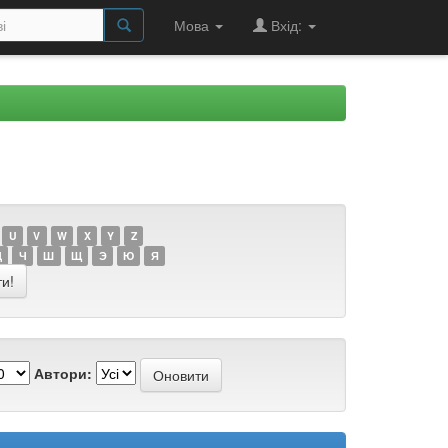
Мова
Вхід:
U
V
W
X
Y
Z
Ц
Ч
Ш
Щ
Э
Ю
Я
Автори: