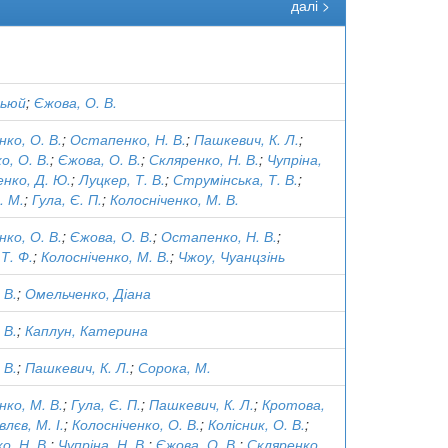
далі >
ньюй
;
Єжова, О. В.
нко, О. В.
;
Остапенко, Н. В.
;
Пашкевич, К. Л.
;
о, О. В.
;
Єжова, О. В.
;
Скляренко, Н. В.
;
Чупріна,
енко, Д. Ю.
;
Луцкер, Т. В.
;
Струмінська, Т. В.
;
. М.
;
Гула, Є. П.
;
Колосніченко, М. В.
нко, О. В.
;
Єжова, О. В.
;
Остапенко, Н. В.
;
Т. Ф.
;
Колосніченко, М. В.
;
Чжоу, Чуанцзінь
 В.
;
Омельченко, Діана
 В.
;
Каплун, Катерина
 В.
;
Пашкевич, К. Л.
;
Сорока, М.
нко, М. В.
;
Гула, Є. П.
;
Пашкевич, К. Л.
;
Кротова,
лєв, М. І.
;
Колосніченко, О. В.
;
Колісник, О. В.
;
, Н. В.
;
Чупріна, Н. В.
;
Єжова, О. В.
;
Скляренко,