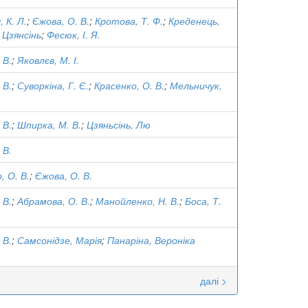
 К. Л.
;
Єжова, О. В.
;
Кротова, Т. Ф.
;
Креденець,
 Цзянсінь
;
Фесюк, І. Я.
 В.
;
Яковлєв, М. І.
 В.
;
Суворкіна, Г. Є.
;
Красенко, О. В.
;
Мельничук,
 В.
;
Шпирка, М. В.
;
Цзяньсінь, Лю
 В.
 О. В.
;
Єжова, О. В.
 В.
;
Абрамова, О. В.
;
Манойленко, Н. В.
;
Боса, Т.
 В.
;
Самсонідзе, Марія
;
Панаріна, Вероніка
далі >