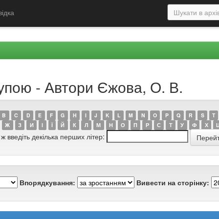
відка
упою - Автори Єжова, О. В.
B
C
D
E
F
G
H
I
J
K
L
M
N
O
P
Q
R
S
T
Ж
З
И
І
Ї
Й
К
Л
М
Н
О
П
Р
С
Т
У
Ф
Х
 ж введіть декілька перших літер:
Впорядкування:
Вивести на сторінку: