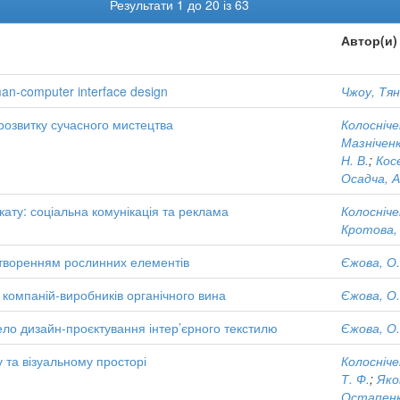
Результати 1 до 20 із 63
Автор(и)
an-computer interface design
Чжоу, Тя
 розвитку сучасного мистецтва
Колосніче
Мазніченк
Н. В.
;
Кос
Осадча, А
ату: соціальна комунікація та реклама
Колосніче
Кротова, 
ідтворенням рослинних елементів
Єжова, О.
 компаній-виробників органічного вина
Єжова, О.
ело дизайн-проєктування інтер’єрного текстилю
Єжова, О.
 та візуальному просторі
Колосніче
Т. Ф.
;
Яков
Остапенко