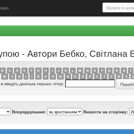
відка
упою - Автори Бебко, Світлана В
B
C
D
E
F
G
H
I
J
K
L
M
N
O
P
Q
R
S
T
Ж
З
И
І
Ї
Й
К
Л
М
Н
О
П
Р
С
Т
У
Ф
Х
 ж введіть декілька перших літер:
Впорядкування:
Вивести на сторінку: