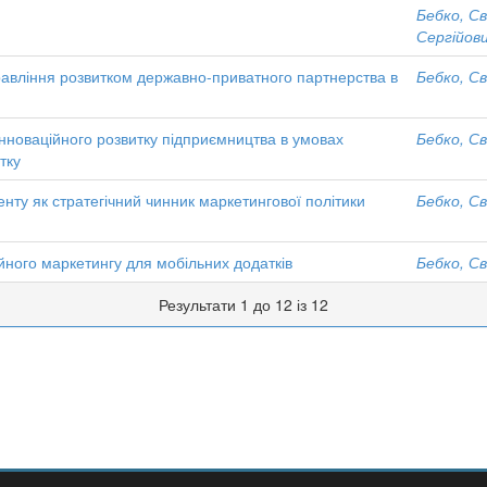
Бебко, С
Сергійов
равління розвитком державно-приватного партнерства в
Бебко, С
нноваційного розвитку підприємництва в умовах
Бебко, С
тку
нту як стратегічний чинник маркетингової політики
Бебко, С
ійного маркетингу для мобільних додатків
Бебко, С
Результати 1 до 12 із 12