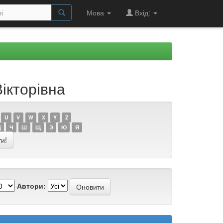
Мова
Вхід:
ікторівна
U
V
W
X
Y
Z
Ц
Ч
Ш
Щ
Э
Ю
Я
Автори: