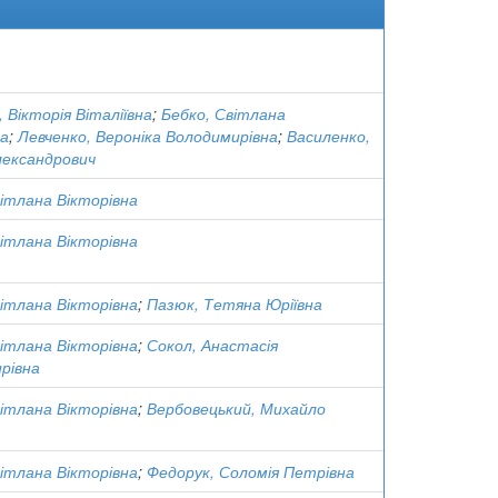
 Вікторія Віталіївна
;
Бебко, Світлана
на
;
Левченко, Вероніка Володимирівна
;
Василенко,
лександрович
вітлана Вікторівна
вітлана Вікторівна
вітлана Вікторівна
;
Пазюк, Тетяна Юріївна
вітлана Вікторівна
;
Сокол, Анастасія
рівна
вітлана Вікторівна
;
Вербовецький, Михайло
вітлана Вікторівна
;
Федорук, Соломія Петрівна