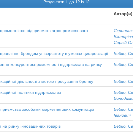
Результати 1 до 12 із 12
Автор(и)
спроможністю підприємств агропромислового
Скрипник,
Вікторів
Сергій О
управління брендом університету в умовах цифровізації
Бебко, С
ищення конкурентоспроможності підприємств на ринку
Бебко, С
каційної діяльності з метою просування бренду
Бебко, С
каційної політики підприємства
Бебко, С
Володими
дприємства засобами маркетингових комунікацій
Бебко, С
Іванович
 на ринку інноваційних товарів
Бебко, С