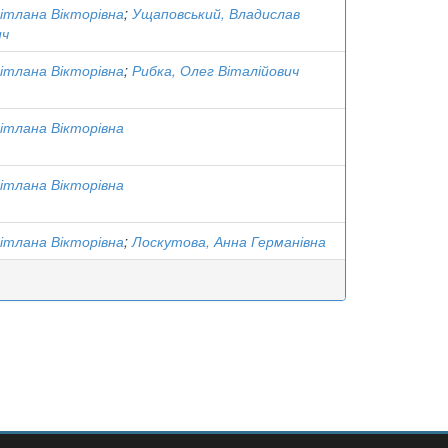
вітлана Вікторівна
;
Ущаповський, Владислав
ич
вітлана Вікторівна
;
Рибка, Олег Віталійович
вітлана Вікторівна
вітлана Вікторівна
вітлана Вікторівна
;
Лоскутова, Анна Германівна