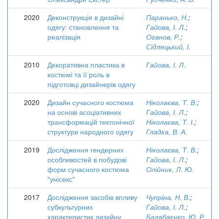
2020
Деконструкція в дизайні
Паранько, Н.
;
одягу: становлення та
Гайова, І. Л.
;
реалізація
Оганов, Р.
;
Сідлецький, І.
2010
Декоративна пластика в
Гайова, І. Л.
костюмі та її роль в
підготовці дизайнерів одягу
2020
Дизайн сучасного костюма
Ніколаєва, Т. В.
;
на основі асоціативних
Гайова, І. Л.
;
трансформацій тектонічної
Ніколаєва, Т. І.
;
структури народного одягу
Гладка, В. А.
2019
Дослідження гендерних
Ніколаєва, Т. В.
;
особливостей в побудові
Гайова, І. Л.
;
форм сучасного костюма
Олійник, Л. Ю.
"унісекс"
2017
Дослідження засобів впливу
Чупріна, Н. В.
;
субкультурних
Гайова, І. Л.
;
характеристик дизайну
Балабаєнко, Ю. Р.