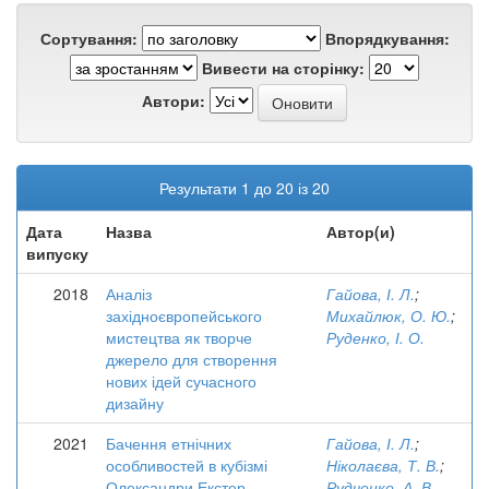
Сортування:
Впорядкування:
Вивести на сторінку:
Автори:
Результати 1 до 20 із 20
Дата
Назва
Автор(и)
випуску
2018
Аналіз
Гайова, І. Л.
;
західноєвропейського
Михайлюк, О. Ю.
;
мистецтва як творче
Руденко, І. О.
джерело для створення
нових ідей сучасного
дизайну
2021
Бачення етнічних
Гайова, І. Л.
;
особливостей в кубізмі
Ніколаєва, Т. В.
;
Олександри Екстер
Рудченко, А. В.