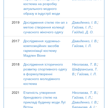
костюма на розробку
актуального модного
образу в індустрії моди
2019
Дослідження стилю пін-ап з
Давиденко, І. В.
;
метою створення колекції
Гайова, І. Л.
;
сучасного жіночого одягу
Гайдай, Д. О.
2017
Дослідження художньо-
Давиденко, І. В.
;
композиційних засобів
Гайова, І. Л.
гармонізації костюму
Мадлен Віоне
2018
Дослідження історичного
Ніколаєва, Т. В.
;
розвитку спортивного одягу
Шафранська, Т.
в формоутворенні
В.
;
Гайова, І. Л.
сучасного молодіжного
костюма
2021
Етапність утворення
Ніколаєва, Т. В.
;
брендового стилю на
Гайова, І. Л.
;
прикладі будинку моди Луї
Давиденко, І. В.
;
Віттон
Баранова, А. І.
;