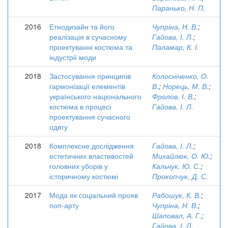
Паранько, Н. П.
2016
Етнодизайн та його
Чупріна, Н. В.
;
реалізація в сучасному
Гайова, І. Л.
;
проектуванні костюма та
Паламар, К. І.
індустрії моди
2018
Застосування принципів
Колосніченко, О.
гармонізації елементів
В.
;
Норець, М. В.
;
українського національного
Фролов, І. В.
;
костюма в процесі
Гайова, І. Л.
проектування сучасного
одягу
2018
Комплексне дослідження
Гайова, І. Л.
;
естетичних властивостей
Михайлюк, О. Ю.
;
головних уборів у
Кальчук, Ю. С.
;
історичному костюмі
Прокопчук, Д. С.
2017
Мода як соціальний прояв
Рабошук, К. В.
;
поп-арту
Чупріна, Н. В.
;
Шаповал, А. Г.
;
Гайова, І. Л.