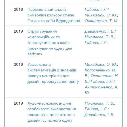
2018
Порівняльний аналіз
Гайова, І. Л.
;
символіки кольору стилю
Михайлюк, О. Ю.
;
Готики та доби Відродження
Олішевська, Т. М.
2019
Структурування
Давиденко, І. В.
;
композиційних та
Ніколаєва, Т. В.
;
конструктивних засобів
Гайова, І. Л.
проектування одягу для
вагітних
2018
Узагальнена
Михайлюк, О. Ю.
;
систематизація різновидів
Колосніченко, М.
фактур матеріалів для
В.
;
Остапенко, Н.
дизайн-проектування одягу
В.
;
Гайова, І. Л.
;
Антонюженко, А.
Ю.
2019
Художньо-композиційні
Ніколаєва, Т. В.
;
особливості використання
Гайова, І. Л.
;
елементів стилю вінтаж в
Давиденко, І. В.
дизайні сучасного одягу