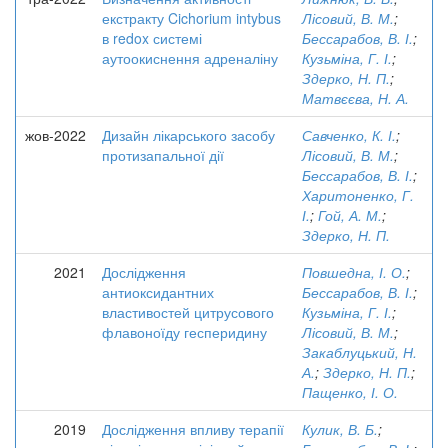
екстракту Cichorium intybus
Лісовий, В. М.
;
в redox системі
Бессарабов, В. І.
;
аутоокиснення адреналіну
Кузьміна, Г. І.
;
Здерко, Н. П.
;
Матвєєва, Н. А.
жов-2022
Дизайн лікарського засобу
Савченко, К. І.
;
протизапальної дії
Лісовий, В. М.
;
Бессарабов, В. І.
;
Харитоненко, Г.
І.
;
Гой, А. М.
;
Здерко, Н. П.
2021
Дослідження
Повшедна, І. О.
;
антиоксидантних
Бессарабов, В. І.
;
властивостей цитрусового
Кузьміна, Г. І.
;
флавоноїду гесперидину
Лісовий, В. М.
;
Закаблуцький, Н.
А.
;
Здерко, Н. П.
;
Пащенко, І. О.
2019
Дослідження впливу терапії
Кулик, В. Б.
;