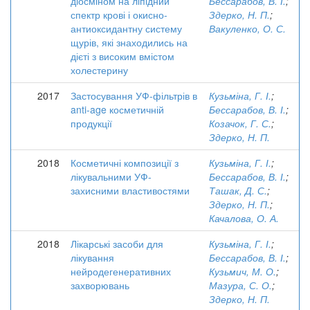
діосміном на ліпідний
Бессарабов, В. І.
;
спектр крові і окисно-
Здерко, Н. П.
;
антиоксидантну систему
Вакуленко, О. С.
щурів, які знаходились на
дієті з високим вмістом
холестерину
2017
Застосування УФ-фільтрів в
Кузьміна, Г. І.
;
anti-age косметичній
Бессарабов, В. І.
;
продукції
Козачок, Г. С.
;
Здерко, Н. П.
2018
Косметичні композиції з
Кузьміна, Г. І.
;
лікувальними УФ-
Бессарабов, В. І.
;
захисними властивостями
Ташак, Д. С.
;
Здерко, Н. П.
;
Качалова, О. А.
2018
Лікарські засоби для
Кузьміна, Г. І.
;
лікування
Бессарабов, В. І.
;
нейродегенеративних
Кузьмич, М. О.
;
захворювань
Мазура, С. О.
;
Здерко, Н. П.