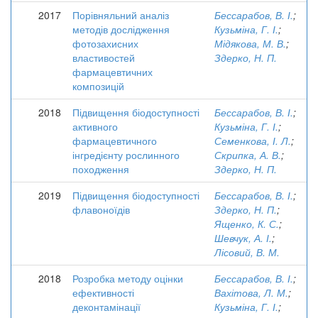
2017
Порівняльний аналіз
Бессарабов, В. І.
;
методів дослідження
Кузьміна, Г. І.
;
фотозахисних
Мідякова, М. В.
;
властивостей
Здерко, Н. П.
фармацевтичних
композицій
2018
Підвищення біодоступності
Бессарабов, В. І.
;
активного
Кузьміна, Г. І.
;
фармацевтичного
Семенкова, І. Л.
;
інгредієнту рослинного
Скрипка, А. В.
;
походження
Здерко, Н. П.
2019
Підвищення біодоступності
Бессарабов, В. І.
;
флавоноїдів
Здерко, Н. П.
;
Ященко, К. С.
;
Шевчук, А. І.
;
Лісовий, В. М.
2018
Розробка методу оцінки
Бессарабов, В. І.
;
ефективності
Вахітова, Л. М.
;
деконтамінації
Кузьміна, Г. І.
;