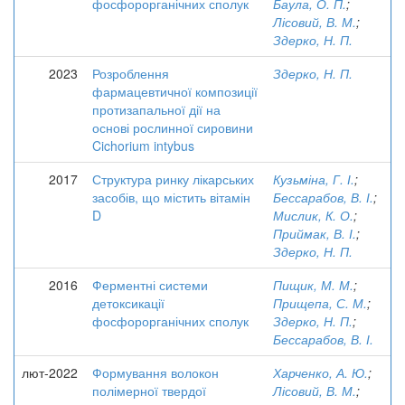
фосфорорганічних сполук
Баула, О. П.
;
Лісовий, В. М.
;
Здерко, Н. П.
2023
Розроблення
Здерко, Н. П.
фармацевтичної композиції
протизапальної дії на
основі рослинної сировини
Cichorium intybus
2017
Структура ринку лікарських
Кузьміна, Г. І.
;
засобів, що містить вітамін
Бессарабов, В. І.
;
D
Мислик, К. О.
;
Приймак, В. І.
;
Здерко, Н. П.
2016
Ферментні системи
Пищик, М. М.
;
детоксикації
Прищепа, С. М.
;
фосфорорганічних сполук
Здерко, Н. П.
;
Бессарабов, В. І.
лют-2022
Формування волокон
Харченко, А. Ю.
;
полімерної твердої
Лісовий, В. М.
;