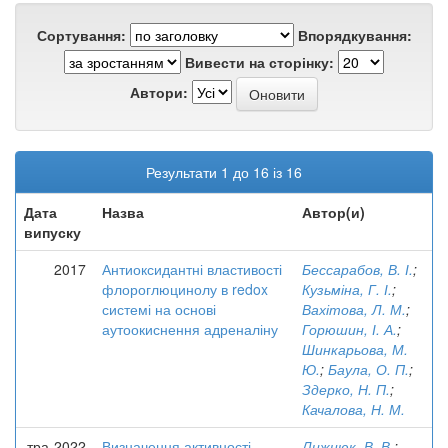
Сортування:
Впорядкування:
Вивести на сторінку:
Автори:
Результати 1 до 16 із 16
Дата
Назва
Автор(и)
випуску
2017
Антиоксидантні властивості
Бессарабов, В. І.
;
флороглюцинолу в redox
Кузьміна, Г. І.
;
системі на основі
Вахітова, Л. М.
;
аутоокиснення адреналіну
Горюшин, І. А.
;
Шинкарьова, М.
Ю.
;
Баула, О. П.
;
Здерко, Н. П.
;
Качалова, Н. М.
тра-2022
Визначення активності
Лижнюк, В. В.
;