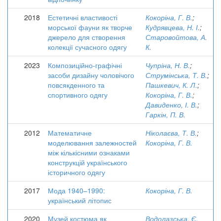
2018
Естетичні властивості
Кокоріна, Г. В.
;
морської фауни як творче
Кудрявцева, Н. І.
;
джерело для створення
Старовойтова, А.
колекції сучасного одягу
К.
2023
Композиційно-графічні
Чупріна, Н. В.
;
засоби дизайну чоловічого
Струмінська, Т. В.
;
повсякденного та
Пашкевич, К. Л.
;
спортивного одягу
Кокоріна, Г. В.
;
Давиденко, І. В.
;
Гаркін, П. В.
2012
Математичне
Ніколаєва, Т. В.
;
моделювання залежностей
Кокоріна, Г. В.
між кількісними ознаками
конструкцій українського
історичного одягу
2017
Мода 1940–1990:
Кокоріна, Г. В.
український літопис
2020
Музей костюма як
Водолазська, Є.