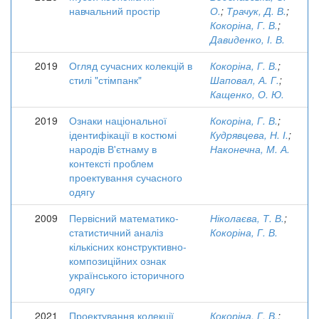
навчальний простір
О.
;
Трачук, Д. В.
;
Кокоріна, Г. В.
;
Давиденко, І. В.
2019
Огляд сучасних колекцій в
Кокоріна, Г. В.
;
стилі "стімпанк"
Шаповал, А. Г.
;
Кащенко, О. Ю.
2019
Ознаки національної
Кокоріна, Г. В.
;
ідентифікації в костюмі
Кудрявцева, Н. І.
;
народів В'єтнаму в
Наконечна, М. А.
контексті проблем
проектування сучасного
одягу
2009
Первісний математико-
Ніколаєва, Т. В.
;
статистичний аналіз
Кокоріна, Г. В.
кількісних конструктивно-
композиційних ознак
українського історичного
одягу
2021
Проектування колекції
Кокоріна, Г. В.
;