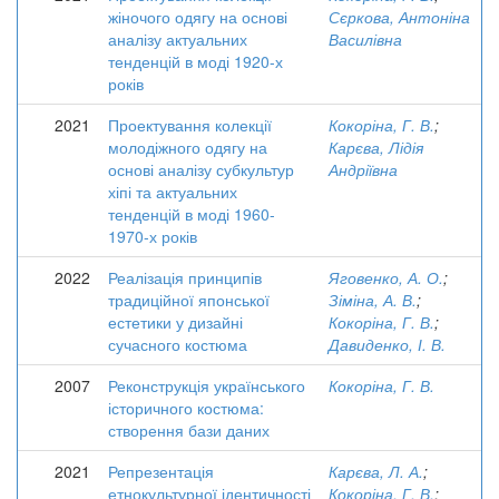
жіночого одягу на основі
Сєркова, Антоніна
аналізу актуальних
Василівна
тенденцій в моді 1920-х
років
2021
Проектування колекції
Кокоріна, Г. В.
;
молодіжного одягу на
Карєва, Лідія
основі аналізу субкультур
Андріївна
хіпі та актуальних
тенденцій в моді 1960-
1970-х років
2022
Реалізація принципів
Яговенко, А. О.
;
традиційної японської
Зіміна, А. В.
;
естетики у дизайні
Кокоріна, Г. В.
;
сучасного костюма
Давиденко, І. В.
2007
Реконструкція українського
Кокоріна, Г. В.
історичного костюма:
створення бази даних
2021
Репрезентація
Карєва, Л. А.
;
етнокультурної ідентичності
Кокоріна, Г. В.
;