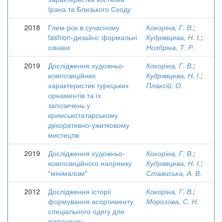
Ірана та Близького Сходу
2018
Глем-рок в сучасному
Кокоріна, Г. В.
;
fashion-дизайні: формальні
Кудрявцева, Н. І.
;
ознаки
Ноздріна, Т. Р.
2019
Дослідження художньо-
Кокоріна, Г. В.
;
композиційних
Кудрявцева, Н. І.
;
характеристик турецьких
Плаксій, О.
орнаментів та їх
запозичень у
кримськотатарському
декоративно-ужитковому
мистецтві
2019
Дослідження художньо-
Кокоріна, Г. В.
;
композиційного напрямку
Кудрявцева, Н. І.
;
"мінімалізм"
Стависька, А. В.
2012
Дослідження історії
Кокоріна, Г. В.
;
формування асортименту
Морозова, С. Н.
спеціального одягу для
відпочинку