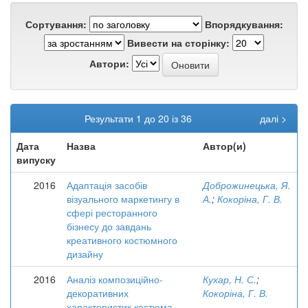
Сортування:
Впорядкування:
Вивести на сторінку:
Автори:
Результати 1 до 20 із 36
далі >
Дата
Назва
Автор(и)
випуску
2016
Адаптація засобів
Доброжинецька, Я.
візуального маркетингу в
А.
;
Кокоріна, Г. В.
сфері ресторанного
бізнесу до завдань
креативного костюмного
дизайну
2016
Аналіз композиційно-
Кухар, Н. С.
;
декоративних
Кокоріна, Г. В.
характеристик костюма