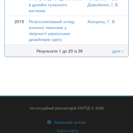
в дизайні сучасного
Давиденко, І. В.
костюма
2015
Ретроспективний огляд
Кокоріна, Г. В.
етнічної тематики у
творчості українських
дизайнерів одягу
Результати 1 до 20 із 36
далі >
Інституційний репозитарій КНУТД © 2026
Зворотний зв’язок
Карта сайту