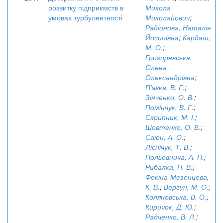
розвитку підприємств в
Микола
умовах турбулентності
Миколайович
;
Радіонова, Наталія
Йосипівна
;
Кардаш,
М. О.
;
Григоревська,
Олена
Олександрівна
;
П'явка, В. Г.
;
Зінченко, О. В.
;
Помінчук, В. Г.
;
Скрипник, М. І.
;
Шовтенко, О. В.
;
Саюн, А. О.
;
Ліснічук, Т. В.
;
Польовнича, А. П.
;
Рибалка, Н. В.
;
Фокіна-Мезенцева,
К. В.
;
Вергун, М. О.
;
Коляновська, В. О.
;
Киричок, Д. Ю.
;
Радченко, В. Л.
;