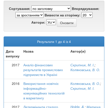
Сортування:
Впорядкування:
Вивести на сторінку:
Автори:
Результати 1 до 4 із 4
Дата
Назва
Автор(и)
випуску
2017
Аналіз фінансових
Скрипник, М. І.
;
результатів промислових
Коляновська, В. О.
підприємств в Україні
2016
Використання новітніх
Коляновська, В. О.
;
інформаційно-
Скрипник, М. І.
комунікаційних технологій
в маркетингу
2017
Детермінанти сталого
Hołda, A.
;
Матюха,