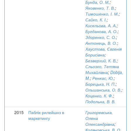
Бунда, О. М.
;
Яковенко, Т. В.
;
Тимошенко, І. М.
;
Сайко, К. І.
;
Кисельова, А. А.
;
Бугданова, А. О.
;
Здоренко, С. О.
;
Антонець, В. О.
;
Хаустова, Євгенія
Борисівна
;
Безверхий, К. В.
;
Сльозко, Тетяна
Михайлівна
;
Dobija,
M.
;
Ренкас, Ю.
;
Борецька, Н. П.
;
Ольшанська, О. В.
;
Коценко, К. Ф.
;
Подольна, В. В.
2015
Паблік рилейшнз в
Григоревська,
маркетингу
Олена
Олександрівна
;
Коляновська, В. О.