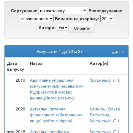
Сортування:
Впорядкування:
Вивести на сторінку:
Автори:
Результати 1 до 20 із 27
далі >
Дата
Назва
Автор(и)
випуску
2019
Адаптивне управління
Кононенко, Г. І.
конкурентними перевагами
підприємств в умовах
інноваційного розвитку
2020
Актуальні питання
Черниш, Ольга
фінансового забезпечення
Василівна
;
вищої освіти в Україні
Кононенко, Г. І.
жов-2018
Актуальні проблеми
Кононенко, Г. І.