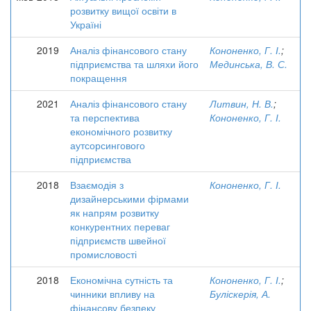
розвитку вищої освіти в
Україні
2019
Аналіз фінансового стану
Кононенко, Г. І.
;
підприємства та шляхи його
Мединська, В. С.
покращення
2021
Аналіз фінансового стану
Литвин, Н. В.
;
та перспектива
Кононенко, Г. І.
економічного розвитку
аутсорсингового
підприємства
2018
Взаємодія з
Кононенко, Г. І.
дизайнерськими фірмами
як напрям розвитку
конкурентних переваг
підприємств швейної
промисловості
2018
Економічна сутність та
Кононенко, Г. І.
;
чинники впливу на
Буліскерія, А.
фінансову безпеку