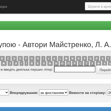
відка
упою - Автори Майстренко, Л. А.
B
C
D
E
F
G
H
I
J
K
L
M
N
O
P
Q
R
S
T
Ж
З
И
І
Ї
Й
К
Л
М
Н
О
П
Р
С
Т
У
Ф
Х
 ж введіть декілька перших літер:
Впорядкування:
Вивести на сторінку: