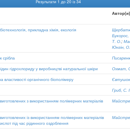
Результати 1 до 20 із 34
Автор(и
 біотехнологія, прикладна хімія, екологія
Щербатюк
Букорос, 
Т. О.
;
Ма
Юнгін, О.
к срібла
Писаренк
дин гідрохлориду у виробництві натуральної шкіри
Охмат, О
 властивості органічного біополімеру
Євтушок,
Гриб, С. І
, виготовлених з використанням полімерних матеріалів
Майстрен
, виготовлених із використанням полімерних матеріалів
Майстрен
ислот під час рідинного оздоблення