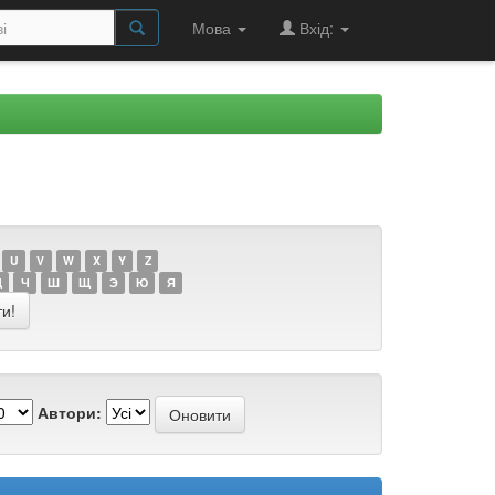
Мова
Вхід:
U
V
W
X
Y
Z
Ц
Ч
Ш
Щ
Э
Ю
Я
Автори: