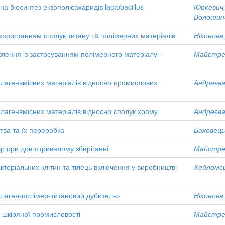
а біосинтез екзополісахаридів lactobacillus
Юркевич, 
Волошина
користанням сполук титану тa полімерних матеріалів
Ніконова,
лення із застосуванням полімерного матеріалу –
Майстрен
олагенвмісних матеріалів відносно промислових
Андреєва,
олагенвмісних матеріалів відносно сполук хрому
Андреєва,
тва та їх переробка
Баховець,
р при довготривалому зберіганні
Майстрен
ктеріальних клітин та тілець включення у виробництві
Хейломсь
лаген-полімер-титановий дубитель»
Ніконова,
 шкіряної промисловості
Майстрен