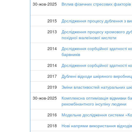
30-жов-2025
Вплив фізичних стресових факторів н
2015
Дослідження процесу дублення з ви
2013
Дослідження процесу хромового дуб
похідної малеїнової кислоти
2014
Дослідження сорбційної здатності к
барвників
2014
Дослідження сорбційної здатності к
2017
Дублені відходи шкіряного виробниц
2019
Зміни властивостей натуральних шкі
30-жов-2025
Комплексна оптимізація відмивки ба
рекомбінантного інсуліну людини
2016
Модельне дослідження системи «Ко
2018
Нові напрями використання відходів