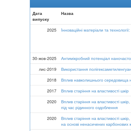
Дата
Назва
випуску
2025
Iнноваційні матеріали та технології:
30-жов-2025
Антимікробний потенціал наночасто
лис-2019
Використання полігексаметиленгуані
2018
Вплив навколишнього середовища на
2017
Вплив старіння на властивості шкір
2020
Вплив старіння на властивості шкір
під час рідинного оздоблення
2020
Вплив старіння на властивості шкір
на основі ненасичених карбонових к