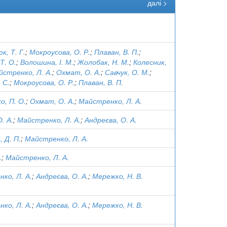
далі >
)
, Т. Г.
;
Мокроусова, О. Р.
;
Плаван, В. П.
;
Т. О.
;
Волошина, І. М.
;
Жолобак, Н. М.
;
Колесник,
йстренко, Л. А.
;
Охмат, О. А.
;
Савчук, О. М.
;
 С.
;
Мокроусова, О. Р.
;
Плаван, В. П.
о, П. О.
;
Охмат, О. А.
;
Майстренко, Л. А.
. А.
;
Майстренко, Л. А.
;
Андреєва, О. А.
 Д. П.
;
Майстренко, Л. А.
.
;
Майстренко, Л. А.
ко, Л. А.
;
Андреєва, О. А.
;
Мережко, Н. В.
ко, Л. А.
;
Андреєва, О. А.
;
Мережко, Н. В.