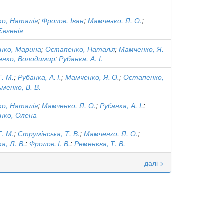
о, Наталія
;
Фролов, Іван
;
Мамченко, Я. О.
;
Євгенія
енко, Марина
;
Остапенко, Наталія
;
Мамченко, Я.
енко, Володимир
;
Рубанка, А. І.
Г. М.
;
Рубанка, А. І.
;
Мамченко, Я. О.
;
Остапенко,
ьменко, В. В.
о, Наталія
;
Мамченко, Я. О.
;
Рубанка, А. І.
;
енко, Олена
Г. М.
;
Струмінська, Т. В.
;
Мамченко, Я. О.
;
а, Л. В.
;
Фролов, І. В.
;
Ременєва, Т. В.
далі >