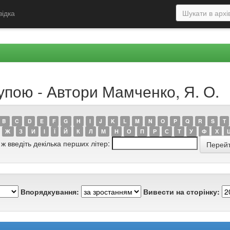
відка
упою - Автори Мамченко, Я. О.
B
C
D
E
F
G
H
I
J
K
L
M
N
O
P
Q
R
S
T
Ж
З
И
І
Ї
Й
К
Л
М
Н
О
П
Р
С
Т
У
Ф
Х
 ж введіть декілька перших літер:
Впорядкування:
Вивести на сторінку: