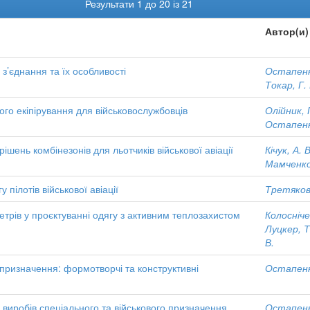
Результати 1 до 20 із 21
Автор(и)
 з’єднання та їх особливості
Остапенк
Токар, Г.
ого екіпірування для військовослужбовців
Олійник, 
Остапенк
ішень комбінезонів для льотчиків військової авіації
Кічук, А. В
Мамченко
 пілотів військової авіації
Третякова
трів у проєктуванні одягу з активним теплозахистом
Колосніче
Луцкер, Т
В.
 призначення: формотворчі та конструктивні
Остапенк
виробів спеціального та військового призначення
Остапенк