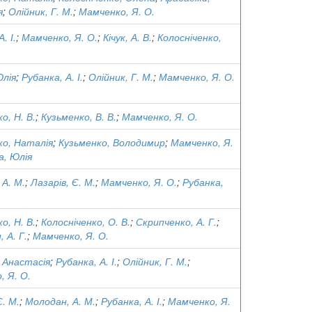
я
;
Олійник, Г. М.
;
Мамченко, Я. О.
. І.
;
Мамченко, Я. О.
;
Кічук, А. В.
;
Колосніченко,
Юлія
;
Рубанка, А. І.
;
Олійник, Г. М.
;
Мамченко, Я. О.
о, Н. В.
;
Кузьменко, В. В.
;
Мамченко, Я. О.
о, Наталія
;
Кузьменко, Володимир
;
Мамченко, Я.
а, Юлія
А. М.
;
Лазарів, Є. М.
;
Мамченко, Я. О.
;
Рубанка,
о, Н. В.
;
Колосніченко, О. В.
;
Скрипченко, А. Г.
;
 А. Г.
;
Мамченко, Я. О.
 Анастасія
;
Рубанка, А. І.
;
Олійник, Г. М.
;
, Я. О.
Є. М.
;
Молодан, А. М.
;
Рубанка, А. І.
;
Мамченко, Я.