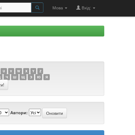
Мова
Вхід:
U
V
W
X
Y
Z
Ц
Ч
Ш
Щ
Э
Ю
Я
Автори: