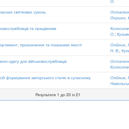
О.
учасних святкових суконь
Остапенк
Онушко, 
ьковослужбовців та працівників
Колосніч
О.
;
Кузьм
ортимент, призначення та показники якості
Олійник, 
Н. В.
;
Куз
анні одягу для військовослужбовців
Остапенк
Колосніч
асіб формування авторського стилю в сучасному
Олійник, 
Навольськ
Результати 1 до 20 із 21