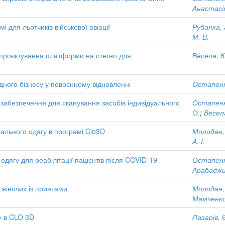
Анастасі
 для льотчиків військової авіації
Рубанка, А
М. В.
 проєктування платформи на стегно для
Весела, 
ного бізнесу у повоєнному відновленні
Остапенк
забезпечення для сканування засобів індивідуального
Остапенк
О.
;
Весел
ального одягу в програмі Clo3D
Молодан, 
А. І.
одягу для реабілітації пацієнтів після COVID-19
Остапенк
Арабаджи,
в жіночих із принтами
Молодан,
Мамченко
у в CLO 3D
Лазарів, 