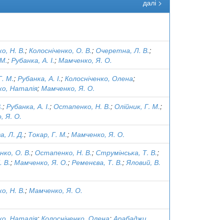
далі >
о, Н. В.
;
Колосніченко, О. В.
;
Очеретна, Л. В.
;
 М.
;
Рубанка, А. І.
;
Мамченко, Я. О.
Г. М.
;
Рубанка, А. І.
;
Колосніченко, Олена
;
о, Наталія
;
Мамченко, Я. О.
.
;
Рубанка, А. І.
;
Остапенко, Н. В.
;
Олійник, Г. М.
;
, Я. О.
, Л. Д.
;
Токар, Г. М.
;
Мамченко, Я. О.
нко, О. В.
;
Остапенко, Н. В.
;
Струмінська, Т. В.
;
. В.
;
Мамченко, Я. О.
;
Ременєва, Т. В.
;
Яловий, В.
о, Н. В.
;
Мамченко, Я. О.
о, Наталія
;
Колосніченко, Олена
;
Арабаджи,