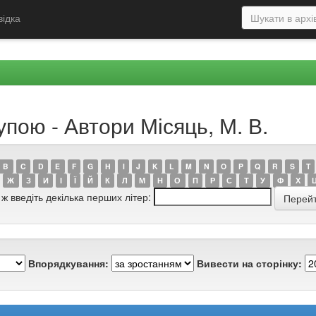
відка
упою - Автори Місяць, М. В.
B
C
D
E
F
G
H
I
J
K
L
M
N
O
P
Q
R
S
T
Ж
З
И
І
Ї
Й
К
Л
М
Н
О
П
Р
С
Т
У
Ф
Х
 ж введіть декілька перших літер:
Впорядкування:
Вивести на сторінку: