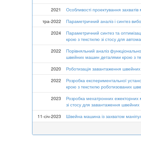
2021
Особливості проектування захватів
тра-2022
Параметричний аналіз і синтез вибо
2024
Параметричний синтез та оптиміза
крою з текстилю зі стосу для авто
2022
Порівняльний аналіз функціонально
швейних машин деталями крою з т
2020
Роботизація завантаження швейних 
2022
Розробка експериментальної устано
крою з текстилю роботизованих шв
2023
Розробка мехатронних ежекторних м
зі стосу для завантаження швейни
11-січ-2023
Швейна машина із захватом маніпу