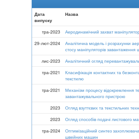
Дата
Назва
випуску
тра-2023
Аеродинамічний захват маніпулятор
29-лют-2024
Аналітична модель і розрахунки ае
стосу маніпуляторів завантаження
лис-2023
Аналітичний огляд перевантажуваль
тра-2021
Класифікація контактних та безкон
текстилю
тра-2021
Механізм процесу відокремлення те
завантажувального пристрою
2023
Огляд взуттєвих та текстильних тех
2023
Огляд способів подачі листового ма
тра-2024
Оптимізаційний синтез захоплювача
швейних машин