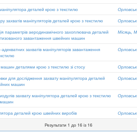
 маніпулятора деталей крою з текстилю
Орловськи
ру захватів маніпуляторів деталей крою з текстилю
Орловськи
ція параметрів аеродинамічного захоплювача деталей
Місяць, М
матизованого завантаження швейних машин
-адекватних захватів маніпуляторів завантаження
Орловськи
екстилю
машин деталями крою з текстилю зі стосу
Орловськи
вки для дослідження захвату маніпулятора деталей
Орловськи
ейних машин
одулів захвату маніпулятора деталей крою з текстилю
Орловськи
х машин
лятора деталей крою швейних виробів
Орловськи
Результати 1 до 16 із 16