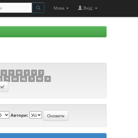
Мова
Вхід:
U
V
W
X
Y
Z
Ц
Ч
Ш
Щ
Э
Ю
Я
Автори: