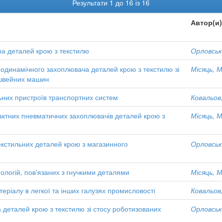
Результати 1 до 16 із 16
Автор(и)
а деталей крою з текстилю
Орловськи
родинамічного захоплювача деталей крою з текстилю зі
Місяць, М
 швейних машин
них пристроїв транспортних систем
Ковальов,
тактних пневматичних захоплювачів деталей крою з
Місяць, М
кстильних деталей крою з магазинного
Орловськи
нологій, пов'язаних з гнучкими деталями
Місяць, М
теріалу в легкої та інших галузях промисловості
Ковальов,
 деталей крою з текстилю зі стосу роботизованих
Орловськи