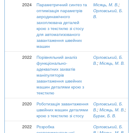
2024
Параметричний синтез та
Місяць, М. В.
;
оптимізація параметрів
Орловський, Б.
аеродинамічного
В.
захоплювача деталей
крою з текстилю зі стосу
для автоматизованого
завантаження швейних
машин
2022
Порівняльний аналіз
Орловський, Б.
функціонально-
В.
;
Місяць, М. В.
адекватних захватів
маніпуляторів
завантаження швейних
машин деталями крою з
текстилю
2020
Роботизація завантаження
Орловський, Б.
швейних машин деталями
В.
;
Місяць, М. В.
;
крою з текстилю зі стосу
Бурак, Б. В.
2022
Розробка
Орловський, Б.
експериментальної
В.
;
Місяць, М. В.