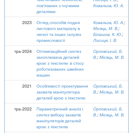
пов'язаних з гнучкими
Ковальов, Ю. А.
деталями
2023
Огляд способів подачі
Ковальов, Ю. А.
;
листового матеріалу в
Місяць, М. В.
;
легкої та інших галузях
Білашов, К. Ю.
;
промисловості
Лисиця, І. В.
тра-2024
Оптимізаційний синтез
Орловський, Б.
захоплювача деталей
В.
;
Місяць, М. В.
крою з текстилю зі стосу
роботизованих швейних
машин
2021
Особливості проектування
Орловський, Б.
захватів маніпулятора
В.
;
Місяць, М. В.
деталей крою з текстилю
тра-2022
Параметричний аналіз і
Орловський, Б.
синтез вибору захватів
В.
;
Місяць, М. В.
маніпуляторів деталей
крою з текстилю