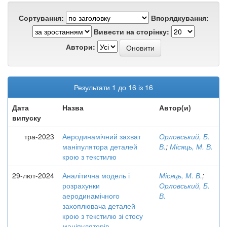
Сортування:
Впорядкування:
Вивести на сторінку:
Автори:
Результати 1 до 16 із 16
Дата
Назва
Автор(и)
випуску
тра-2023
Аеродинамічний захват
Орловський, Б.
маніпулятора деталей
В.
;
Місяць, М. В.
крою з текстилю
29-лют-2024
Аналітична модель і
Місяць, М. В.
;
розрахунки
Орловський, Б.
аеродинамічного
В.
захоплювача деталей
крою з текстилю зі стосу
маніпуляторів