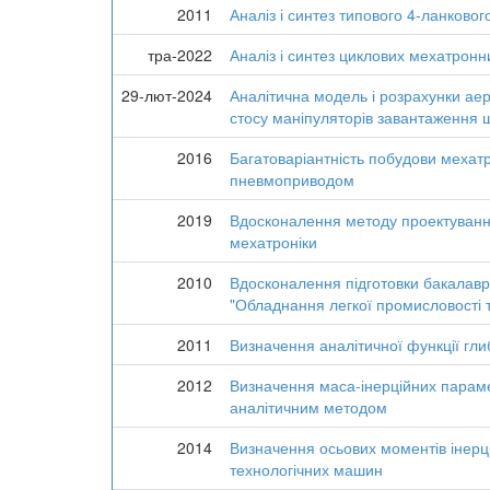
2011
Аналіз і синтез типового 4-ланково
тра-2022
Аналіз і синтез циклових мехатрон
29-лют-2024
Аналітична модель і розрахунки ае
стосу маніпуляторів завантаження
2016
Багатоваріантність побудови мехатр
пневмоприводом
2019
Вдосконалення методу проектуванн
мехатроніки
2010
Вдосконалення підготовки бакалаврі
"Обладнання легкої промисловості 
2011
Визначення аналітичної функції гл
2012
Визначення маса-інерційних параме
аналітичним методом
2014
Визначення осьових моментів інерц
технологічних машин