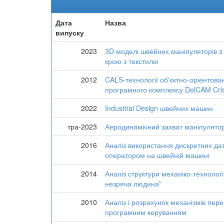
Дата
Назва
випуску
2023
3D моделі швейних маніпуляторів 
крою з текстилю
2012
CALS-технології об'єктно-оріентова
програмного комплексу DelCAM Cri
2022
Industrial Design швейних машин
тра-2023
Аеродинамічний захват маніпулятор
2016
Аналіз використання дискретних дат
оператором на швейній машині
2014
Аналіз структури механіко-техноло
незряча людина"
2010
Аналіз і розрахунок механізмів пер
програмним керуванням