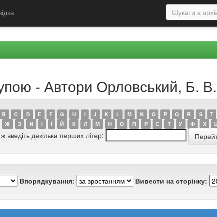
відка
упою - Автори Орловський, Б. В.
B
C
D
E
F
G
H
I
J
K
L
M
N
O
P
Q
R
S
T
Ж
З
И
І
Ї
Й
К
Л
М
Н
О
П
Р
С
Т
У
Ф
Х
 ж введіть декілька перших літер:
Впорядкування:
Вивести на сторінку: