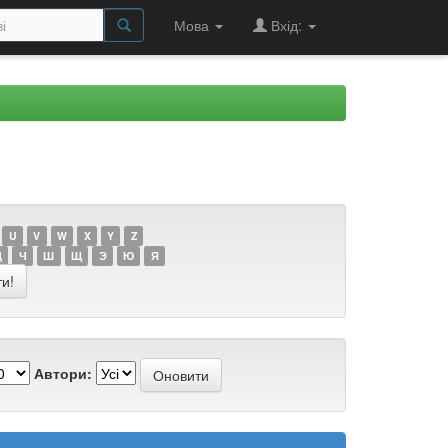
Мова
Вхід:
U
V
W
X
Y
Z
Ц
Ч
Ш
Щ
Э
Ю
Я
Автори: