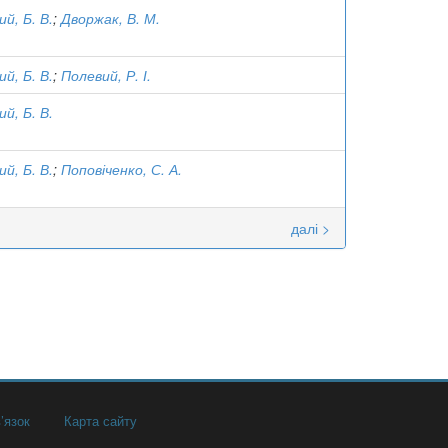
й, Б. В.
;
Дворжак, В. М.
й, Б. В.
;
Полевий, Р. І.
й, Б. В.
й, Б. В.
;
Поповіченко, С. А.
далі >
’язок
Карта сайту