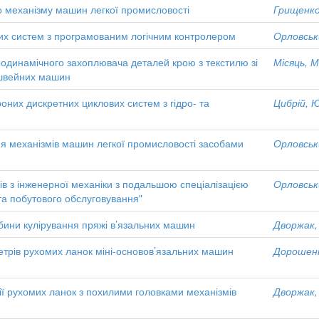
го механізму машин легкої промисловості
Грищенко
них систем з програмованим логічним контролером
Орловськи
родинамічного захоплювача деталей крою з текстилю зі
Місяць, М
 швейних машин
оних дискретних циклових систем з гідро- та
Цибрій, Ю
я механізмів машин легкої промисловості засобами
Орловськи
в з інженерної механіки з подальшою спеціалізацією
Орловськи
та побутового обслуговування"
ибини кулірування пряжі в’язальних машин
Дворжак, 
трів рухомих ланок міні-основов’язальних машин
Дорошенко
ії рухомих ланок з похилими головками механізмів
Дворжак, 