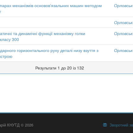
 парах механізмів основов'язальних машин методом
Орловськи
т
Орловськи
атичні та динамічні функції механізму голки
Орловськи
 класу 300
арного горизонтального руху деталі низу взуття з
Орловськи
истрою
Результати 1 до 20 із 132
тарій КНУТД © 2026
Зворотний зв