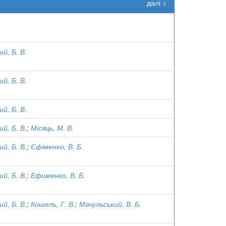
далі >
й, Б. В.
й, Б. В.
й, Б. В.
й, Б. В.
;
Місяць, М. В.
й, Б. В.
;
Єфіменко, В. Б.
й, Б. В.
;
Ефименко, В. Б.
й, Б. В.
;
Кошель, Г. В.
;
Мачульський, В. Б.