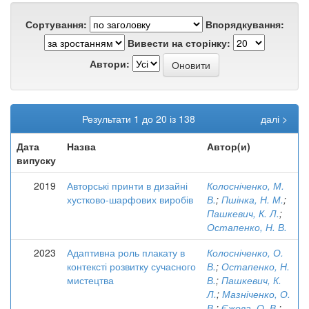
Сортування:
Впорядкування:
Вивести на сторінку:
Автори:
Результати 1 до 20 із 138
далі >
Дата
Назва
Автор(и)
випуску
2019
Авторські принти в дизайні
Колосніченко, М.
хустково-шарфових виробів
В.
;
Пшінка, Н. М.
;
Пашкевич, К. Л.
;
Остапенко, Н. В.
2023
Адаптивна роль плакату в
Колосніченко, О.
контексті розвитку сучасного
В.
;
Остапенко, Н.
мистецтва
В.
;
Пашкевич, К.
Л.
;
Мазніченко, О.
В.
;
Єжова, О. В.
;