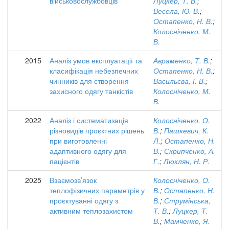
військовослужбовців
Луцкер, Т. В.
;
Весела, Ю. В.
;
Остапенко, Н. В.
;
Колосніченко, М.
В.
2015
Аналіз умов експлуатації та
Авраменко, Т. В.
;
класифікація небезпечних
Остапенко, Н. В.
;
чинників для створення
Васильєва, І. В.
;
захисного одягу танкістів
Колосніченко, М.
В.
2022
Аналіз і систематизація
Колосніченко, О.
різновидів проєктних рішень
В.
;
Пашкевич, К.
при виготовленні
Л.
;
Остапенко, Н.
адаптивного одягу для
В.
;
Скрипченко, А.
пацієнтів
Г.
;
Люклян, Н. Р.
2025
Взаємозв’язок
Колосніченко, О.
теплофізичних параметрів у
В.
;
Остапенко, Н.
проєктуванні одягу з
В.
;
Струмінська,
активним теплозахистом
Т. В.
;
Луцкер, Т.
В.
;
Мамченко, Я.