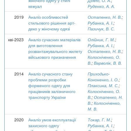
жіночого одягу у стилі
Дзяло, О. А.
;
кежуал
Руденко, А. А.
2019
Аналіз особливостей
Остапенко, Н. В.
;
стильового рішення арт-
Рубанка, А. І.
;
деко у жіночому одязі
Пазичук, В. С.
кві-2023
Аналіз сучасних матеріалів
Олійник, Г. М.
;
для виготовлення
Рубанка, А. І.
;
розвантажувального жилету
Остапенко, Н. В.
;
військового призначення
Колосніченко, О.
В.
;
Варволік, В. В.
2014
Аналіз сучасного стану
Приходько-
проблеми розробки
Кононенко, І. О.
;
форменого одягу для
Плаксина, М. С.
;
працівників залізничного
Колосніченко, О.
транспорту України
В.
;
Остапенко, Н.
В.
;
Колосніченко,
М. В.
2020
Аналіз умов експлуатації
Токар, Г. М.
;
захисного одягу
Рубанка, А. І.
;