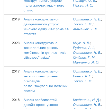
конструктивного устрою
Поліщук, О. В.
;
пальт жіночих класичного
Гізієва, Н. С.
стилю
2019
Аналіз конструктивно-
Остапенко, Н. В.
;
декоративного устрою
Токар, Г. М.
;
жіночого одягу 70-х років ХХ
Жаманюк, Т. В.
століття
2023
Аналіз конструктивно-
Кічук, А. В.
;
технологічних рішень
Рубанка, А. І.
;
комбінезонів для льотчиків
Остапенко, Н. В.
;
військової авіації
Олійник, Г. М.
;
Мамченко, Я. О.
2017
Аналіз конструктивно-
Остапенко, Н. В.
;
технологічних рішень
Биньо, А. С.
;
різновидів
Токар, Г. М.
розвантажувально-поясних
систем
2018
Аналіз особливостей
Креденець, Н. Д.
;
дизайн-проектування
Остапенко, Н. В.
;