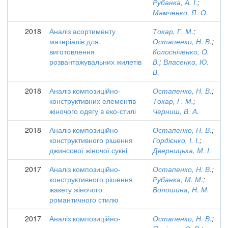
Рубанка, А. І.
;
Мамченко, Я. О.
2018
Аналіз асортименту
Токар, Г. М.
;
матеріалів для
Остапенко, Н. В.
;
виготовлення
Колосніченко, О.
розвантажувальних жилетів
В.
;
Власенко, Ю.
В.
2018
Аналіз композиційно-
Остапенко, Н. В.
;
конструктивних елементів
Токар, Г. М.
;
жіночого одягу в еко-стилі
Черниш, В. А.
2018
Аналіз композиційно-
Остапенко, Н. В.
;
конструктивного рішення
Гордієнко, І. І.
;
джинсової жіночої сукні
Дверницька, М. І.
2017
Аналіз композиційно-
Остапенко, Н. В.
;
конструктивного рішення
Рубанка, М. М.
;
жакету жіночого
Волошина, Н. М.
романтичного стилю
2017
Аналіз композиційно-
Остапенко, Н. В.
;