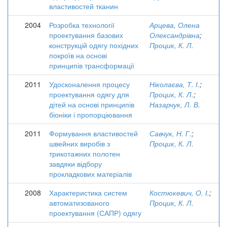
властивостей тканин
2004
Розробка технології
Арцева, Олена
проектування базових
Олександрівна
;
конструкцій одягу похідних
Процик, К. Л.
покроїв на основі
принципів трансформації
2011
Удосконалення процесу
Ніколаєва, Т. І.
;
проектування одягу для
Процик, К. Л.
;
дітей на основі принципів
Назарчук, Л. В.
біоніки і пропорціювання
2011
Формування властивостей
Савчук, Н. Г.
;
швейних виробів з
Процик, К. Л.
трикотажних полотен
завдяки відбору
прокладкових матеріалів
2008
Характеристика систем
Костюкевич, О. І.
;
автоматизованого
Процик, К. Л.
проектування (САПР) одягу