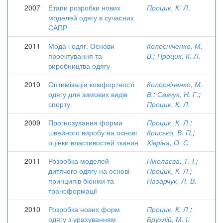
2007
Етапи розробки нових
Процик, К. Л.
моделей одягу в сучасних
САПР
2011
Мода і одяг. Основи
Колосніченко, М.
проектування та
В.
;
Процик, К. Л.
виробництва одягу
2010
Оптимізація комфортності
Колосніченко, М.
одягу для зимових видів
В.
;
Савчук, Н. Г.
;
спорту
Процик, К. Л.
2009
Прогнозування форми
Процик, К. Л.
;
швейного виробу на основі
Крисько, В. П.
;
оцінки властивостей тканин
Хівріна, О. С.
2011
Розробка моделей
Ніколаєва, Т. І.
;
дитячого одягу на основі
Процик, К. Л.
;
принципів біоніки та
Назарчук, Л. В.
трансформації
2010
Розробка нових форм
Процик, К. Л.
;
одягу з урахуванням
Брухлій, М. І.