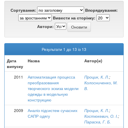
Сортування:
Впорядкування:
Вивести на сторінку:
Автори:
Результати 1 до 13 із 13
Дата
Назва
Автор(и)
випуску
2011
Автоматизация процесса
Процик, К. Л.
;
преобразования
Колосниченко, М.
творческого эскиза модели
В.
одежды в модельную
конструкцию
2009
Аналіз підсистем сучасних
Процик, К. Л.
;
САПР одягу
Костюкевич, О. І.
;
Параска, Г. Б.