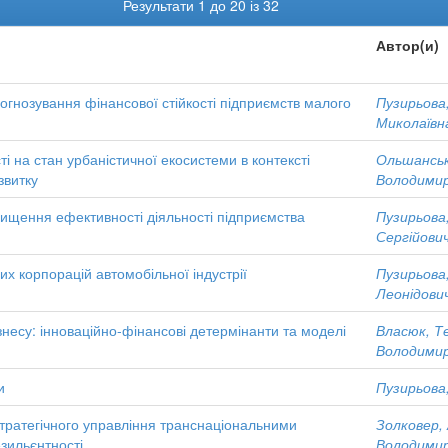
Результати 1 до 20 із 32
Автор(и)
рогнозування фінансової стійкості підприємств малого
Пузирьова
Миколаївн
і на стан урбаністичної екосистеми в контексті
Ольшанськ
звитку
Володимир
ищення ефективності діяльності підприємства
Пузирьова
Сергійови
х корпорацій автомобільної індустрії
Пузирьова
Леонідови
ізнесу: інноваційно-фінансові детермінанти та моделі
Власюк, Т
Володимир
и
Пузирьова
стратегічного управління транснаціональними
Золковер,
езильєнтності
Володимир