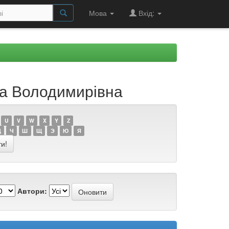
Мова
Вхід:
на Володимирівна
U
V
W
X
Y
Z
Ц
Ч
Ш
Щ
Э
Ю
Я
Автори: