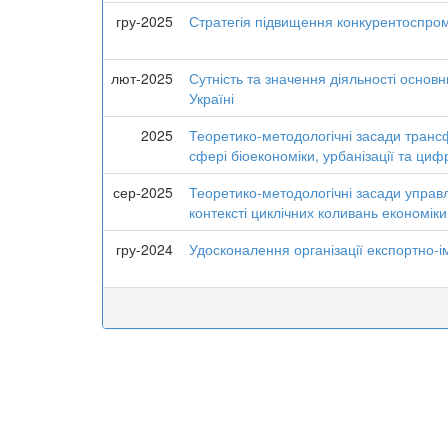
гру-2025
Стратегія підвищення конкурентоспром
лют-2025
Сутність та значення діяльності основ
Україні
2025
Теоретико-методологічні засади трансф
сфері біоекономіки, урбанізації та цифр
сер-2025
Теоретико-методологічні засади управл
контексті циклічних коливань економіки
гру-2024
Удосконалення організації експортно-і