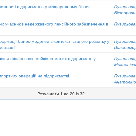
ожності підприємства у міжнародному бізнесі
Пузирьова
Вікторови
них учасників недержавного пенсійного забезпечення в
Пузирьова
ормації бізнес-моделей в контексті сталого розвитку у
Пузирьова
овізації
Володимир
іння фінансовою стійкістю малих підприємств у
Пузирьова
Миколаївн
мпортних операцій на підприємстві
Пузирьова
Анатолійо
Результати 1 до 20 із 32