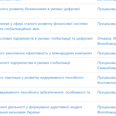
алого розвитку біоекономіки в умовах цифрової
Пузирьова
зпеки у сфері сталого розвитку фінансової системи
Пузирьова
а глобалізаційних змін
лових підприємств в умовах глобалізації та цифрової
Отвага, М
Володимир
його економічна ефективність у міжнародних компаніях
Пузирьова
атегії підприємства в умовах глобалізації
Пузирьова
Євгенійов
ого партнера у розвитку недержавного пенсійного
Пузирьова
Костянти
едержавного пенсійного забезпечення: особливості та
Пузирьова
ичної діяльності у формуванні адаптивної моделі
Пузирьова
ення економіки України
Володимир