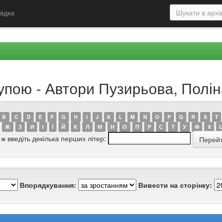
відка
рупою - Автори Пузирьова, Полі
B
C
D
E
F
G
H
I
J
K
L
M
N
O
P
Q
R
S
T
Ж
З
И
І
Ї
Й
К
Л
М
Н
О
П
Р
С
Т
У
Ф
Х
 ж введіть декілька перших літер:
Впорядкування:
Вивести на сторінку: