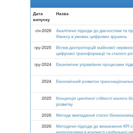
Дата
Назва
випуску
січ-2026
Аналітичні підходи до діагностики та п
бізнесу в умовах цифрових зрушень
гру-2025
Вплив диспропорцій майнової нерівност
цифрової трансформації та сталого ро
гру-2024
Економічне управління процесами підв
2024
Економічний розвиток транснаціональни
2025
Концепція циклічної стійкості малого б
розвитку
2026
Методи викладання сталої біоекономік
2026
Методичні підходи до визначення КРІ 
корпораціями в контексті глобальної р