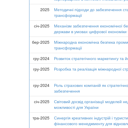
2025
Методичні підходи до забезпечення ст
трансформації
січ-2025
Механізм забезпечення економічної бе
держави в умовах цифрової економіки т
бер-2025
Міжнародна економічна безпека промис
трансформації
гру-2024
Розвиток стратегічного маркетингу та 
гру-2025
Розробка та реалізація міжнародної стр
гру-2024
Роль страхових компаній як стратегічн
забезпечення
січ-2025
Світовий досвід організації моделей н
можливості для України
тра-2025
Синергія креативних індустрій і турист
фінансового менеджменту для відновл