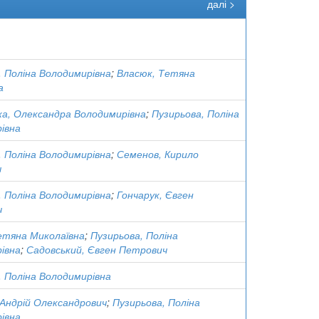
далі >
, Поліна Володимирівна
;
Власюк, Тетяна
а
а, Олександра Володимирівна
;
Пузирьова, Поліна
івна
, Поліна Володимирівна
;
Семенов, Кирило
ч
, Поліна Володимирівна
;
Гончарук, Євген
ч
етяна Миколаївна
;
Пузирьова, Поліна
івна
;
Садовський, Євген Петрович
, Поліна Володимирівна
 Андрій Олександрович
;
Пузирьова, Поліна
івна