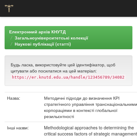
Skip
navigation
Електронний архів КНУТД
Загальноуніверситетські колекції
Наукові публікації (статті)
Будь ласка, використовуйте цей ідентифікатор, щоб
цитувати або посилатися на цей матеріал:
https://er.knutd.edu.ua/handle/123456789/34082
Назва:
Методичні підходи до визначення КРІ
стратегічного управління транснаціональним
корпораціями в контексті глобальної
резильєнтності
Інші назви:
Methodological approaches to determining the
critical success factors of strategic management