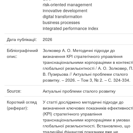
risk-oriented management
innovative development
digital transformation
business processes
integrated performance index
Дата публікації:
2026
Бібліографічний
Золковер А. О. Методичні підходи до
опис:
визначення КРІ стратегічного управління
транснаціональними корпораціями в контекст
глобальної резильєнтності / А. О. Золковер, П
В. Пузирьова // Актуальні проблеми сталого
розвитку. – 2026. – Том 3, № 2. – С. 324-334.
Source:
Актуальні проблеми сталого розвитку
Короткий огляд
У статті досліджено методичні підходи до
(реферат):
визначення ключових показників ефективност
(KPI) стратегічного управління
транснаціональними корпораціями в умовах
глобальної резильєнтності. Встановлено, що
традиційні фінансові показники вже не