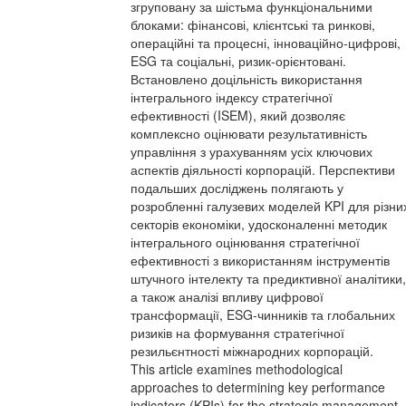
згруповану за шістьма функціональними
блоками: фінансові, клієнтські та ринкові,
операційні та процесні, інноваційно-цифрові,
ESG та соціальні, ризик-орієнтовані.
Встановлено доцільність використання
інтегрального індексу стратегічної
ефективності (ISEM), який дозволяє
комплексно оцінювати результативність
управління з урахуванням усіх ключових
аспектів діяльності корпорацій. Перспективи
подальших досліджень полягають у
розробленні галузевих моделей KPI для різни
секторів економіки, удосконаленні методик
інтегрального оцінювання стратегічної
ефективності з використанням інструментів
штучного інтелекту та предиктивної аналітики,
а також аналізі впливу цифрової
трансформації, ESG-чинників та глобальних
ризиків на формування стратегічної
резильєнтності міжнародних корпорацій.
This article examines methodological
approaches to determining key performance
indicators (KPIs) for the strategic management