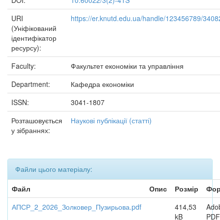
DOI:
10.60022/3(2)-41S
URI
https://er.knutd.edu.ua/handle/123456789/3408
(Уніфікований
ідентифікатор
ресурсу):
Faculty:
Факультет економіки та управління
Department:
Кафедра економіки
ISSN:
3041-1807
Розташовується
Наукові публікації (статті)
у зібраннях:
Файли цього матеріалу:
Файл
Опис
Розмір
Фор
АПСР_2_2026_Золковер_Пузирьова.pdf
414,53
Ado
kB
PDF