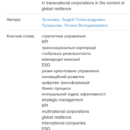
in transnational corporations in the context of
global resilience
Автори:
Золковер, Андрій Олександрович
Пузирьова, Поліна Володимирівна
Ключові слова:
стратегічне управління
KPI
транснаціональні корпорації
глобальна резильєнтність
міжнародні компанії
ESG
ризик-орієнтоване управління
інноваційний розвиток
цифрова трансформація
бізнес-процеси
інтегральний індекс ефективності
strategic management
KPI
multinational corporations
global resilience
international companies
ESG