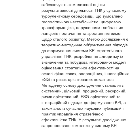
забезпечують комплексної оцінки
результативності діяльності ТНК у сучасному
турбулентному середовищі, що зумовлено
геополітичною нестабільністю, цифровою
трансформацією, порушенням глобальних
ланцюгів постачання та зростанням вимог
щодо сталого розвитку. Метою дослідження є
теоретико-методичне обґрунтування підходів
до формування системи KPI стратегічного
управління ТНК, розроблення алгоритму їх
визначення та побудова інтегрованої моделі
оцінювання стратегічної ефективності на
основі фінансових, операційних, інноваційних
ESG та ризик-орієнтованих показників.
Методичну основу дослідження становлять
системний, цільовий, процесний, ресурсний,
ризик-орієнтований, ESG-орієнтований та
інтеграційний підходи до формування KPI, а
також аналіз сучасних наукових публікацій і
практик управління стратегічною
ефективністю ТНК. У результаті дослідження
запропоновано комплексну систему KPI,