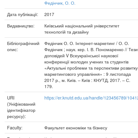
Федінчик, О. О.
Дата публікації:
2017
Видавництво:
Київський національний універститет
технологій та дизайну
Бібліографічний
Федінчик О. О. Інтернет-маркетинг / О. О.
опис:
Федінчик ; наук. кер. І. В. Пономаренко // Тези
доповідей V Всеукраїнської наукової
конференції молодих учених та студентів
«Актуальні проблеми та перспективи розвитку
маркетингового управління» : 9 листопада
2017 р., м. Київ. – Київ : КНУТД, 2017. – С.
179.
URI
https://er.knutd.edu.ua/handle/123456789/1041
(Уніфікований
ідентифікатор
ресурсу):
Faculty:
Факультет економіки та бізнесу