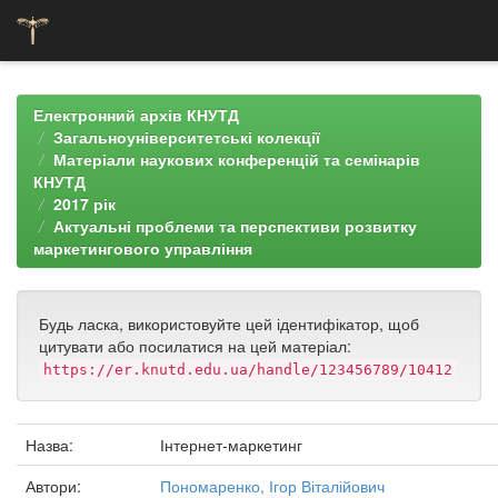
Skip
navigation
Електронний архів КНУТД
Загальноуніверситетські колекції
Матеріали наукових конференцій та семінарів
КНУТД
2017 рік
Актуальні проблеми та перспективи розвитку
маркетингового управління
Будь ласка, використовуйте цей ідентифікатор, щоб
цитувати або посилатися на цей матеріал:
https://er.knutd.edu.ua/handle/123456789/10412
Назва:
Інтернет-маркетинг
Автори:
Пономаренко, Ігор Віталійович