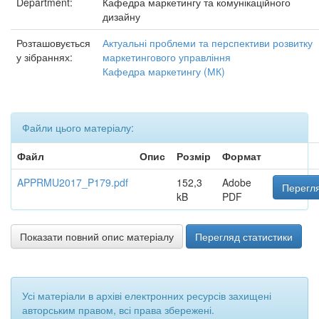
Department:
Кафедра маркетингу та комунікаційного
дизайну
Розташовується
Актуальні проблеми та перспективи розвитку
у зібраннях:
маркетингового управління
Кафедра маркетингу (МК)
Файли цього матеріалу:
Файл
Опис
Розмір
Формат
APPRMU2017_P179.pdf
152,3
Adobe
Перегля
kB
PDF
Показати повний опис матеріалу
Перегляд статистики
Усі матеріали в архіві електронних ресурсів захищені
авторським правом, всі права збережені.