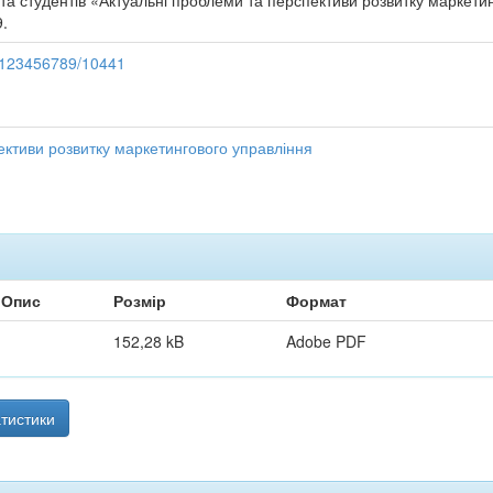
а студентів «Актуальні проблеми та перспективи розвитку маркетинг
9.
e/123456789/10441
ективи розвитку маркетингового управління
Опис
Розмір
Формат
152,28 kB
Adobe PDF
тистики