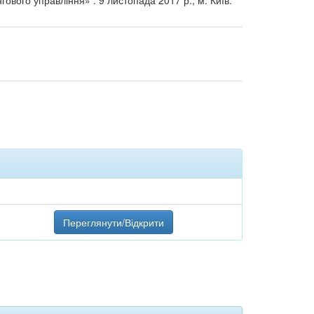
ового управління» : 9 листопада 2017 р., м. Київ.
Переглянути/Відкрити