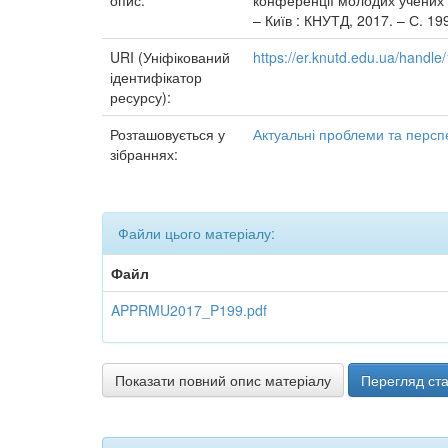
опис:
конференції молодих учених т
– Київ : КНУТД, 2017. – С. 19
URI (Уніфікований
https://er.knutd.edu.ua/handl
ідентифікатор
ресурсу):
Розташовується у
Актуальні проблеми та персп
зібраннях:
Файли цього матеріалу:
Файл
APPRMU2017_P199.pdf
Показати повний опис матеріалу
Перегляд ста