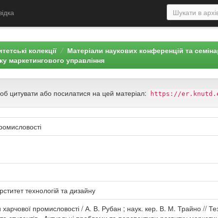
відка
тетські колекції
Матеріали наукових конференцій та семін
ку маркетингового управління
щоб цитувати або посилатися на цей матеріал:
https://er.knutd.
ромисловості
рститет технологій та дизайну
харчової промисловості / А. В. Рубан ; наук. кер. В. М. Трайно // Т