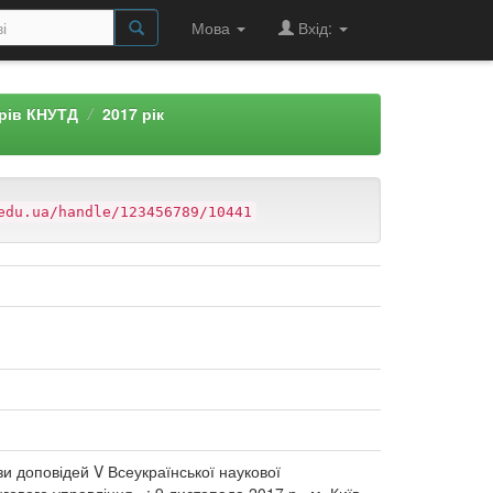
Мова
Вхід:
арів КНУТД
2017 рік
edu.ua/handle/123456789/10441
ези доповідей V Всеукраїнської наукової