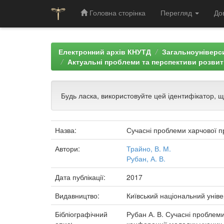
Головна сторінка
Перегляд
До
Skip
navigation
Електронний архів КНУТД
Загальноуніверси
Актуальні проблеми та перспективи розвит
Будь ласка, використовуйте цей ідентифікатор, 
Назва:
Сучасні проблеми харчової п
Автори:
Трайно, В. М.
Рубан, А. В.
Дата публікації:
2017
Видавництво:
Київський національний уніве
Бібліографічний
Рубан А. В. Сучасні проблеми 