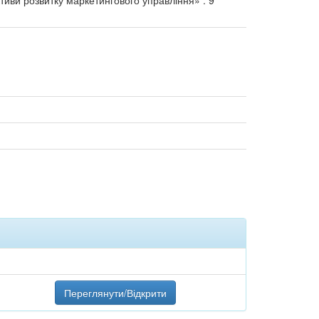
тиви розвитку маркетингового управління» : 9
Переглянути/Відкрити