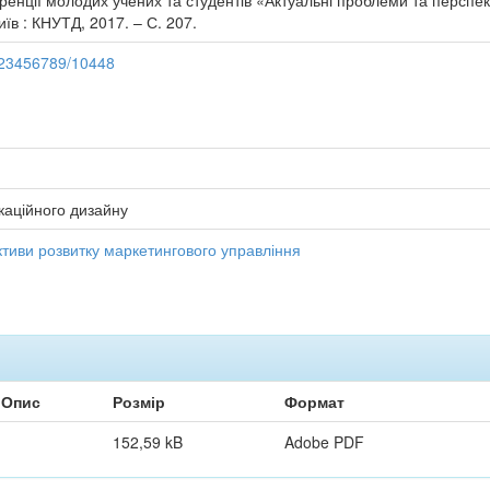
ренції молодих учених та студентів «Актуальні проблеми та перспек
иїв : КНУТД, 2017. – С. 207.
/123456789/10448
каційного дизайну
ктиви розвитку маркетингового управління
Опис
Розмір
Формат
152,59 kB
Adobe PDF