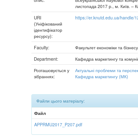
опис:
Всеукраїнської наукової конфе
листопада 2017 р., м. Київ. – К
URI
https://er.knutd.edu.ua/handle
(Уніфікований
ідентифікатор
ресурсу):
Faculty:
Факультет економіки та бізнесу
Department:
Кафедра маркетингу та комуні
Розташовується у
Актуальні проблеми та перспе
зібраннях:
Кафедра маркетингу (МК)
Файли цього матеріалу:
Файл
APPRMU2017_P207.pdf