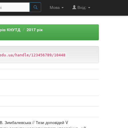
Мова
Вхід:
арів КНУТД
2017 рік
edu.ua/handle/123456789/10448
 В. Зимбалевська // Тези доповідей V