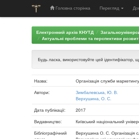
Головна сторінка
Перегляд
До
Skip
navigation
Електронний архів КНУТД
Загальноуніверси
Актуальні проблеми та перспективи розвит
Будь ласка, використовуйте цей ідентифікатор, 
Назва:
Організація служби маркетингу
Автори:
Зимбалевська, Ю. В.
Верхушина, О. С.
Дата публікації:
2017
Видавництво:
Київський національний універ
Бібліографічний
Верхушина О. С. Організація сл