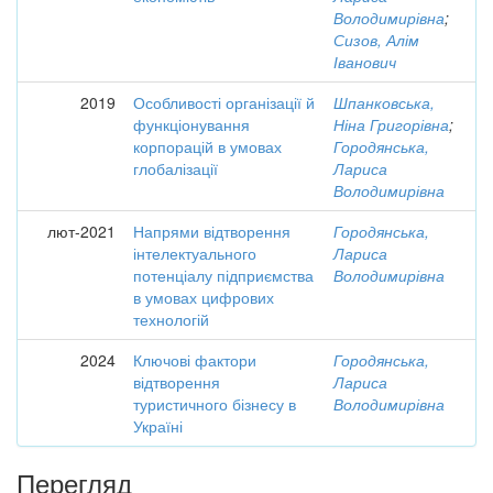
Володимирівна
;
Сизов, Алім
Іванович
2019
Особливості організації й
Шпанковська,
функціонування
Ніна Григорівна
;
корпорацій в умовах
Городянська,
глобалізації
Лариса
Володимирівна
лют-2021
Напрями відтворення
Городянська,
інтелектуального
Лариса
потенціалу підприємства
Володимирівна
в умовах цифрових
технологій
2024
Ключові фактори
Городянська,
відтворення
Лариса
туристичного бізнесу в
Володимирівна
Україні
Перегляд