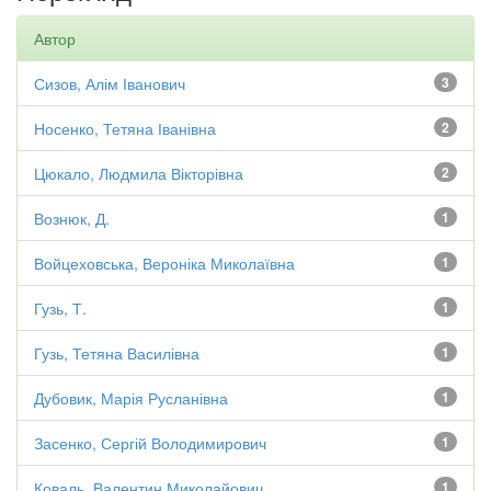
Автор
Сизов, Алім Іванович
3
Носенко, Тетяна Іванівна
2
Цюкало, Людмила Вікторівна
2
Вознюк, Д.
1
Войцеховська, Вероніка Миколаївна
1
Гузь, Т.
1
Гузь, Тетяна Василівна
1
Дубовик, Марія Русланівна
1
Засенко, Сергій Володимирович
1
Коваль, Валентин Миколайович
1