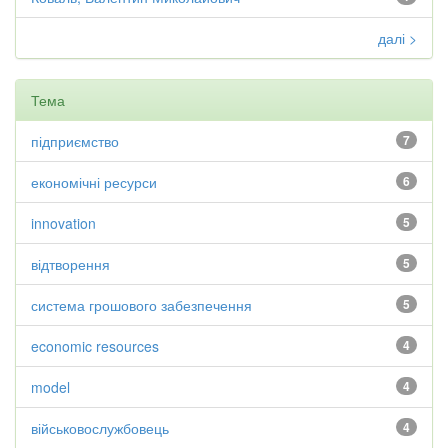
далі >
Тема
підприємство
7
економічні ресурси
6
innovation
5
відтворення
5
система грошового забезпечення
5
economic resources
4
model
4
військовослужбовець
4