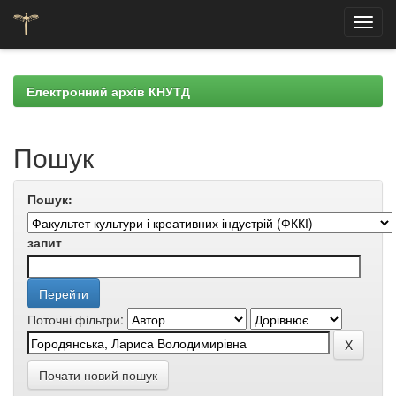
Skip
navigation
Електронний архів КНУТД
Пошук
Пошук:
запит
Поточні фільтри:
Почати новий пошук