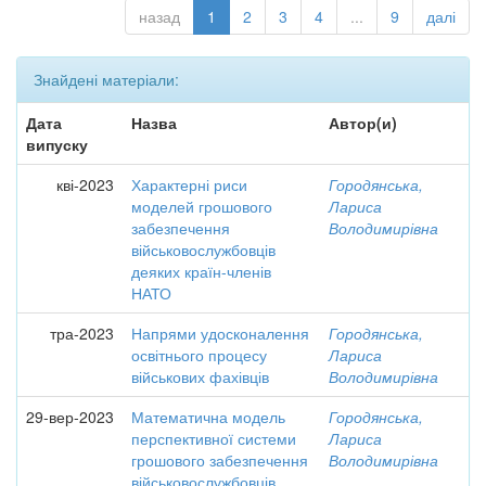
назад
1
2
3
4
...
9
далі
Знайдені матеріали:
Дата
Назва
Автор(и)
випуску
кві-2023
Характерні риси
Городянська,
моделей грошового
Лариса
забезпечення
Володимирівна
військовослужбовців
деяких країн-членів
НАТО
тра-2023
Напрями удосконалення
Городянська,
освітнього процесу
Лариса
військових фахівців
Володимирівна
29-вер-2023
Математична модель
Городянська,
перспективної системи
Лариса
грошового забезпечення
Володимирівна
військовослужбовців