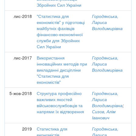
Збройних Сил України
лис-2018
"Статистика для
Городянська,
економістів" у підготовці
Лариса
майбутніх фахівців
Володимирівна
фінансово-економічної
служби для Збройних
Сил України
лис-2017
Використання
Городянська,
інноваційних методів при
Лариса
викладанні дисціпліни
Володимирівна
"Статистика для
економістів"
5-жов-2018
Структура професійно
Городянська,
важливих якостей
Лариса
військовослужбовців та
Володимирівна
;
напрями їх відтворення
Сизов, Алім
Іванович
2019
Статистика для
Городянська,
економістів
Лариса