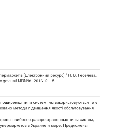
пермаркетів [Електронний ресурс] / Н. В. Геселева,
nbuv.gov.ua/UJRN/td_2016_2_15.
поширеніші типи систем, які використовуються та є
оновано методи підвищення якості обслуговування
отрены наиболее распространенные типы систем,
супермаркетов в Украине и мире. Предложены