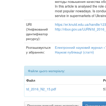
методы повышения качества обс
In this article is analysed the ro
most popular nowadays. Is conduc
service in supermarkets of Ukrain
URI
https://er.knutd.edu.ua/handle/1
(Уніфікований
http://nbuv.gov.ua/UJRN/td_2016
ідентифікатор
ресурсу):
Розташовується
Електронний науковий журнал «Т
у зібраннях:
Наукові публікації (статті)
Файли цього матеріалу:
Файл
Р
td_2016_N2_15.pdf
5
Показати повний опис матеріалу
Перегляд ста