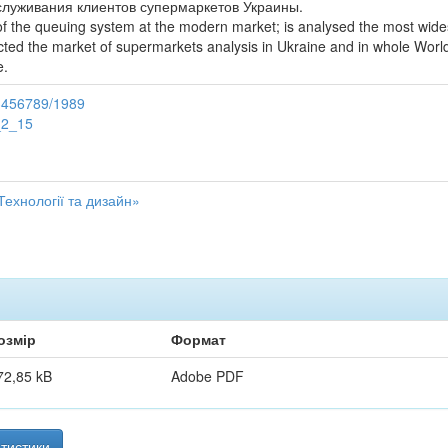
луживания клиентов супермаркетов Украины.
le of the queuing system at the modern market; is analysed the most wid
ted the market of supermarkets analysis in Ukraine and in whole World
e.
23456789/1989
_2_15
ехнології та дизайн»
озмір
Формат
72,85 kB
Adobe PDF
тистики