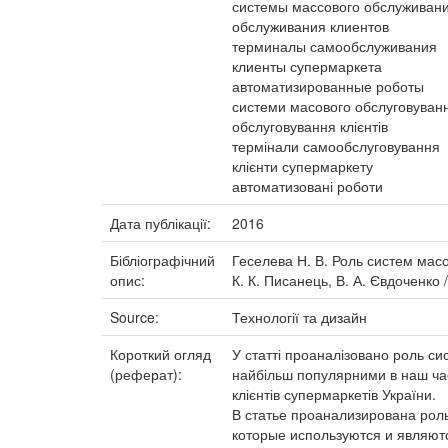
системы массового обслуживан
обслуживания клиентов
терминалы самообслуживания
клиенты супермаркета
автоматизированные роботы
системи масового обслуговуван
обслуговування клієнтів
термінали самообслуговування
клієнти супермаркету
автоматизовані роботи
Дата публікації:
2016
Бібліографічний
Геселева Н. В. Роль систем масо
опис:
К. К. Писанець, В. А. Євдоченко /
Source:
Технології та дизайн
Короткий огляд
У статті проаналізовано роль си
(реферат):
найбільш популярними в наш час
клієнтів супермаркетів України.
В статье проанализирована рол
которые используются и являют