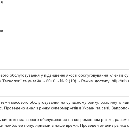
ия
ня
вого обслуговування у підвищенні якості обслуговування клієнтів су
/ Технології та дизайн. - 2016. - № 2 (19). - Режим доступу: http://
стеми масового обслуговування на сучасному ринку, розглянуто най
. Проведено аналіз ринку супермаркетів в Україні та світі. Запроп
ь системы массового обслуживания на современном рынке, рассм
ся наиболее популярными в наше время. Проведен анализ рынка 