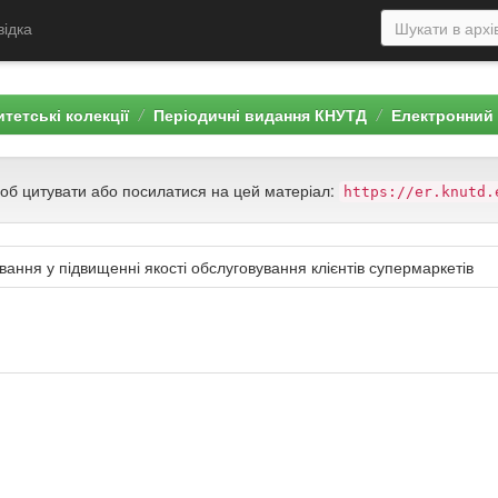
відка
тетські колекції
Періодичні видання КНУТД
Електронний 
щоб цитувати або посилатися на цей матеріал:
https://er.knutd.
ання у підвищенні якості обслуговування клієнтів супермаркетів