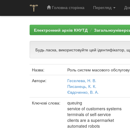
Головна сторінка
Перегляд
До
Skip
navigation
Електронний архів КНУТД
Загальноуніверси
Будь ласка, використовуйте цей ідентифікатор, 
Назва:
Роль систем масового обслуговув
Автори:
Геселева, Н. В.
Писанець, К. К.
Євдоченко, В. А.
Ключові слова:
queuing
service of customers systems
terminals of self-service
clients are a supermarket
automated robots